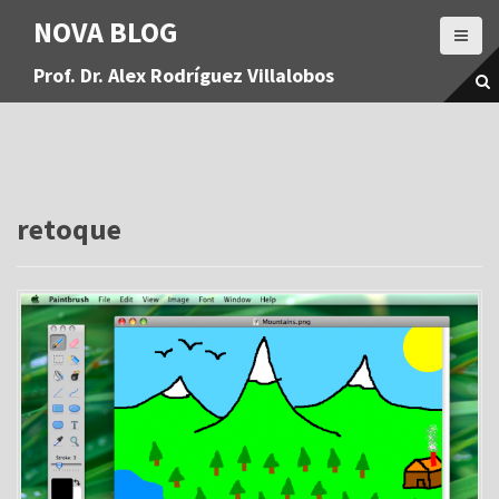
S
NOVA BLOG
a
l
Prof. Dr. Alex Rodríguez Villalobos
t
a
r
a
l
c
o
retoque
n
t
e
n
i
d
o