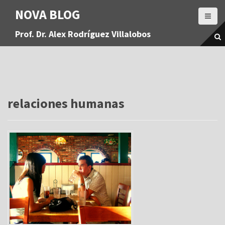
S
NOVA BLOG
a
l
Prof. Dr. Alex Rodríguez Villalobos
t
a
r
a
l
c
o
relaciones humanas
n
t
e
n
i
d
o