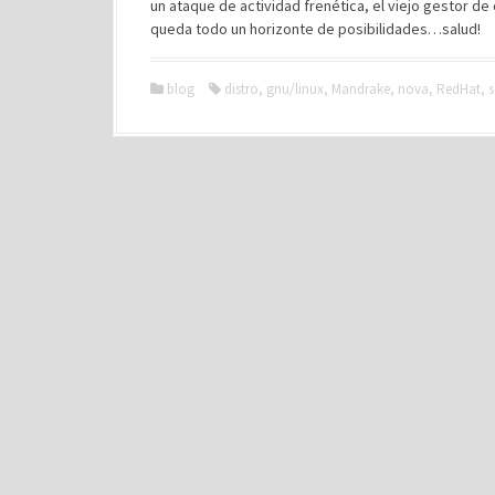
un ataque de actividad frenética, el viejo gestor 
queda todo un horizonte de posibilidades…salud!
blog
distro
,
gnu/linux
,
Mandrake
,
nova
,
RedHat
,
s