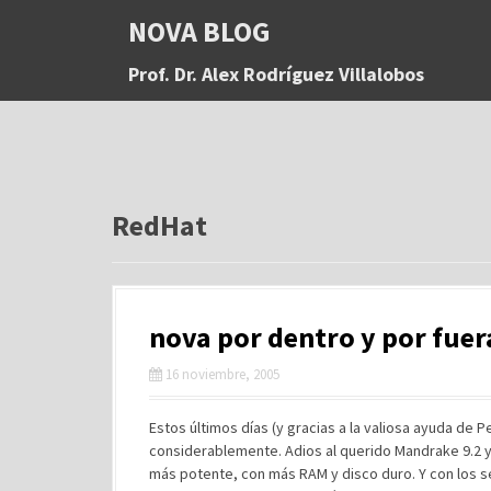
S
NOVA BLOG
a
l
Prof. Dr. Alex Rodríguez Villalobos
t
a
r
a
l
c
o
RedHat
n
t
e
n
nova por dentro y por fuer
i
d
16 noviembre, 2005
o
Estos últimos días (y gracias a la valiosa ayuda de 
considerablemente. Adios al querido Mandrake 9.2 y
más potente, con más RAM y disco duro. Y con los 