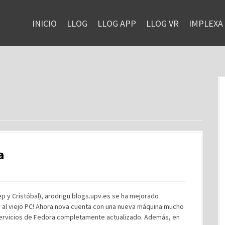
INICIO
LLOG
LLOG APP
LLOG VR
IMPLEXA
a
Pep y Cristóbal), arodrigu.blogs.upv.es se ha mejorado
 al viejo PC! Ahora nova cuenta con una nueva máquina mucho
servicios de Fedora completamente actualizado. Además, en