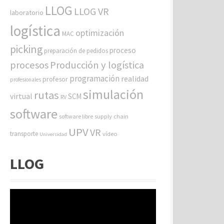
LLOG
LLOG VR
laboratorio
logística
optimización
MAC
picking
proceso
preparación de pedidos
procesos
Producción y logística
programación
realidad
profesor
profesionales
simulación
rutas
virtual
SCM
RV
software
software libre
supply chain
UPV
VR
transporte
vídeo
Universidad
LLOG