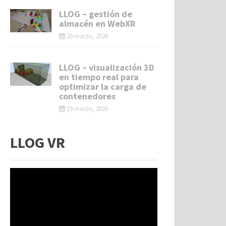
LLOG – gestión de
almacén en WebXR
20 marzo, 2026
LLOG – visualización 3D
en tiempo real para
optimizar la carga de
contenedores
19 marzo, 2026
LLOG VR