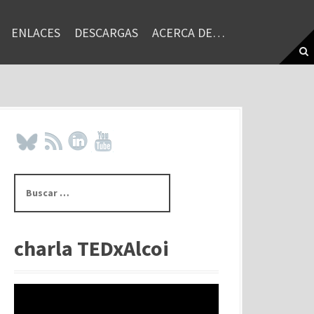
ENLACES
DESCARGAS
ACERCA DE…
B
u
s
c
a
charla TEDxAlcoi
r
: