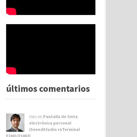
últimos comentarios
Alex
en
Pantalla de tinta
electrónica personal
(SeeedStudio reTerminal
E1001/E1002)