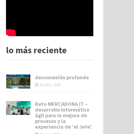
lo más reciente
desconexión profunda
28 julio, 2026
Reto MERCADONA IT –
desarrollo informático
ágil para la mejora de
procesos y la
experiencia de ‘el Jefe’.