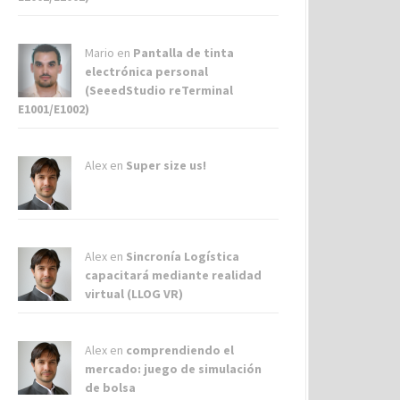
Mario en
Pantalla de tinta
electrónica personal
(SeeedStudio reTerminal
E1001/E1002)
Alex
en
Super size us!
Alex
en
Sincronía Logística
capacitará mediante realidad
virtual (LLOG VR)
Alex
en
comprendiendo el
mercado: juego de simulación
de bolsa