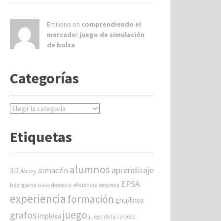
Emiliano en
comprendiendo el
mercado: juego de simulación
de bolsa
Categorías
C
a
t
Etiquetas
e
g
o
alumnos
aprendizaje
almacén
r
3D
Alcoy
í
EPSA
beergame
eficiencia
docencia
empresa
curso
a
experiencia
formación
gnu/linux
s
juego
grafos
implexa
juego de la cerveza