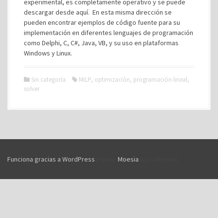
experimental, es completamente operativo y se puede
descargar desde aquí. En esta misma dirección se
pueden encontrar ejemplos de código fuente para su
implementación en diferentes lenguajes de programación
como Delphi, C, C#, Java, VB, y su uso en plataformas
Windows y Linux.
Sin categoría
MILP
,
optimización
,
programación lineal
,
solver
Funciona gracias a WordPress
|
Tema:
Moesia
por aThemes