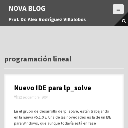
S
NOVA BLOG
a
l
Prof. Dr. Alex Rodríguez Villalobos
t
a
r
a
l
c
o
programación lineal
n
t
e
n
Nuevo IDE para lp_solve
i
d
22 septiembre, 2004
o
En el grupo de desarrollo de lp_solve, están trabajando
en la nueva v5.1.0.2. Una de las novedades es la de un IDE
para Windows, que aunque todavía está en fase