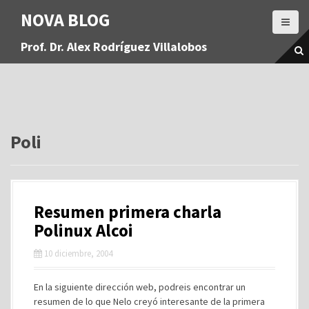
S
NOVA BLOG
a
l
Prof. Dr. Alex Rodríguez Villalobos
t
a
r
a
l
c
o
Poli
n
t
e
n
Resumen primera charla
i
d
Polinux Alcoi
o
10 diciembre, 2004
En la siguiente dirección web, podreis encontrar un
resumen de lo que Nelo creyó interesante de la primera