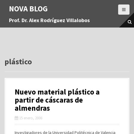
S
NOVA BLOG
a
l
Prof. Dr. Alex Rodríguez Villalobos
t
a
r
a
l
c
o
plástico
n
t
e
n
Nuevo material plástico a
i
d
partir de cáscaras de
o
almendras
15 enero, 2006
Investigadores de la Universidad Politécnica de Valencia