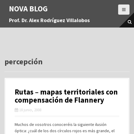
S
NOVA BLOG
a
l
Prof. Dr. Alex Rodríguez Villalobos
t
a
r
a
l
c
o
percepción
n
t
e
n
Rutas – mapas territoriales con
i
d
compensación de Flannery
o
18 junio, 2008
Muchos de vosotros conoceréis la siguiente ilusión
óptica: ¿cuál de los dos círculos rojos es más grande, el