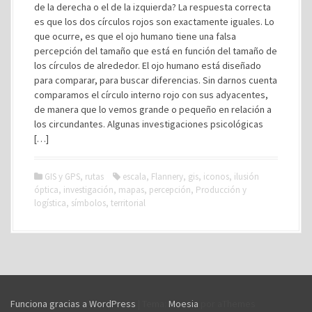
de la derecha o el de la izquierda? La respuesta correcta
es que los dos círculos rojos son exactamente iguales. Lo
que ocurre, es que el ojo humano tiene una falsa
percepción del tamaño que está en función del tamaño de
los círculos de alrededor. El ojo humano está diseñado
para comparar, para buscar diferencias. Sin darnos cuenta
comparamos el círculo interno rojo con sus adyacentes,
de manera que lo vemos grande o pequeño en relación a
los circundantes. Algunas investigaciones psicológicas
[…]
GIS y GPS
,
rutas
escala
,
Flannery
,
gis
,
iconos
,
ilusión
óptica
,
investigación
,
mapas
,
percepción
,
Producción y
logística
,
símbolos
,
territorial
Funciona gracias a WordPress
|
Tema:
Moesia
por aThemes