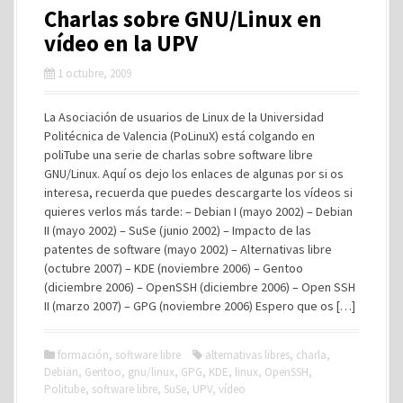
Charlas sobre GNU/Linux en
vídeo en la UPV
1 octubre, 2009
La Asociación de usuarios de Linux de la Universidad
Politécnica de Valencia (PoLinuX) está colgando en
poliTube una serie de charlas sobre software libre
GNU/Linux. Aquí os dejo los enlaces de algunas por si os
interesa, recuerda que puedes descargarte los vídeos si
quieres verlos más tarde: – Debian I (mayo 2002) – Debian
II (mayo 2002) – SuSe (junio 2002) – Impacto de las
patentes de software (mayo 2002) – Alternativas libre
(octubre 2007) – KDE (noviembre 2006) – Gentoo
(diciembre 2006) – OpenSSH (diciembre 2006) – Open SSH
II (marzo 2007) – GPG (noviembre 2006) Espero que os […]
formación
,
software libre
alternativas libres
,
charla
,
Debian
,
Gentoo
,
gnu/linux
,
GPG
,
KDE
,
linux
,
OpenSSH
,
Politube
,
software libre
,
SuSe
,
UPV
,
vídeo