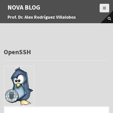
S
NOVA BLOG
a
l
Prof. Dr. Alex Rodríguez Villalobos
t
a
r
a
l
c
o
OpenSSH
n
t
e
n
i
d
o