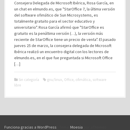
Consejera Delegada de Microsoft Ibérica, Rosa García, en
un chat en elmundo.es, que "StarOffice 7, la última versión
del software ofimático de Sun Microsystems, es
totalmente gratuito para el sector educativo y
universitario". Rosa García afirmó que "StarOffice es
gratuito es la penúltima versión (…), la versión más
reciente de StarOffice tiene un precio de venta". El pasado
jueves 25 de marzo, la consejera delegada de Microsoft
Ibérica realizó un encuentro digital con los lectores de
elmundo.es, en el que fue preguntada si Microsoft Office
[…]
Sin categoría
gnu/linux
,
Office
,
ofimática
,
software
libre
Funciona gracias a WordPress
|
Tema:
Moesia
por aThemes