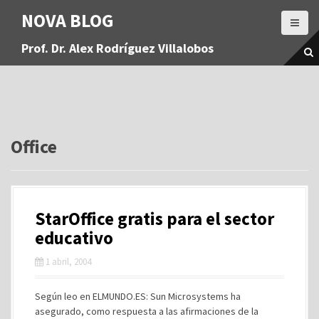
S
NOVA BLOG
a
l
Prof. Dr. Alex Rodríguez Villalobos
t
a
r
a
l
c
o
Office
n
t
e
n
StarOffice gratis para el sector
i
d
educativo
o
1 abril, 2004
Según leo en ELMUNDO.ES: Sun Microsystems ha
asegurado, como respuesta a las afirmaciones de la