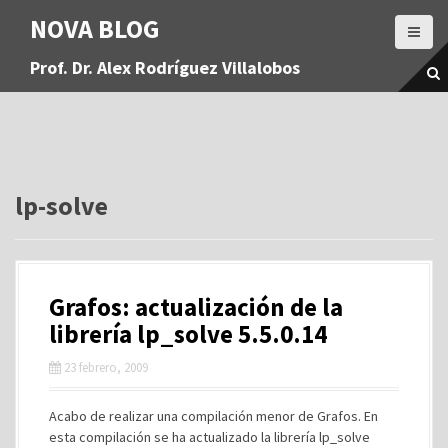
S
NOVA BLOG
a
l
Prof. Dr. Alex Rodríguez Villalobos
t
a
r
a
l
c
o
lp-solve
n
t
e
n
Grafos: actualización de la
i
d
librería lp_solve 5.5.0.14
o
23 febrero, 2009
Acabo de realizar una compilación menor de Grafos. En
esta compilación se ha actualizado la librería lp_solve