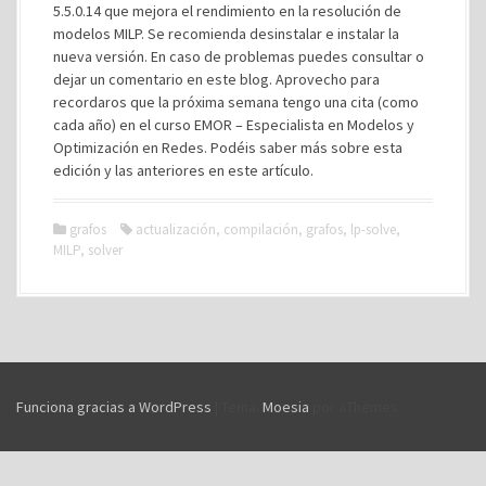
5.5.0.14 que mejora el rendimiento en la resolución de
modelos MILP. Se recomienda desinstalar e instalar la
nueva versión. En caso de problemas puedes consultar o
dejar un comentario en este blog. Aprovecho para
recordaros que la próxima semana tengo una cita (como
cada año) en el curso EMOR – Especialista en Modelos y
Optimización en Redes. Podéis saber más sobre esta
edición y las anteriores en este artículo.
grafos
actualización
,
compilación
,
grafos
,
lp-solve
,
MILP
,
solver
Funciona gracias a WordPress
|
Tema:
Moesia
por aThemes