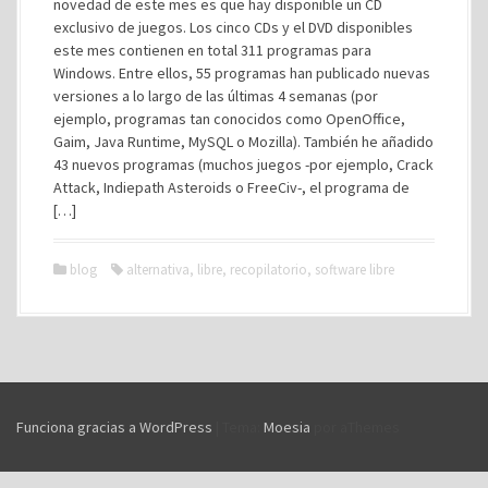
novedad de este mes es que hay disponible un CD
exclusivo de juegos. Los cinco CDs y el DVD disponibles
este mes contienen en total 311 programas para
Windows. Entre ellos, 55 programas han publicado nuevas
versiones a lo largo de las últimas 4 semanas (por
ejemplo, programas tan conocidos como OpenOffice,
Gaim, Java Runtime, MySQL o Mozilla). También he añadido
43 nuevos programas (muchos juegos -por ejemplo, Crack
Attack, Indiepath Asteroids o FreeCiv-, el programa de
[…]
blog
alternativa
,
libre
,
recopilatorio
,
software libre
Funciona gracias a WordPress
|
Tema:
Moesia
por aThemes