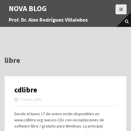
S
NOVA BLOG
a
l
Prof. Dr. Alex Rodríguez Villalobos
t
a
r
a
l
c
o
libre
n
t
e
n
cdlibre
i
d
17 enero, 2005
o
Desde el lunes 17 de enero están disponibles en
www.cdlibre.org nuevos CDs con recopilaciones de
software libre / gratuito para Windows. La principal