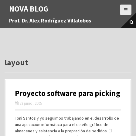
S
NOVA BLOG
a
l
Prof. Dr. Alex Rodríguez Villalobos
t
a
r
a
l
c
o
layout
n
t
e
n
Proyecto software para picking
i
d
23 junio, 2005
o
Toni Santos y yo seguimos trabajando en el desarrollo de
una aplicación informática para el diseño gráfico de
almacenes y asistencia a la prepración de pedidos. El