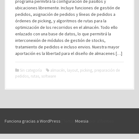
programa permitirá la configuración de pasillos y
ubicaciones libremente. Incluye funciones de gestión de
pedidos, asignación de pedidos y líneas de pedidos a
órdenes de picking, y algoritmos de rutas para la
optimización de los recorridos en el almacén. Todo ello
enlazado con una base de datos, lo que permitirá la
interconexión de módulos de gestión de stocks,
tratamiento de pedidos e incluso envios. Nuestra mayor
aportación es la libertad para el diseño de almacenes […]
Sin categoría
almacén
,
layout
,
picking
,
preparación de
pedidos
,
rutas
,
software
Funciona gracias a WordPress
|
Tema:
Moesia
por aThemes