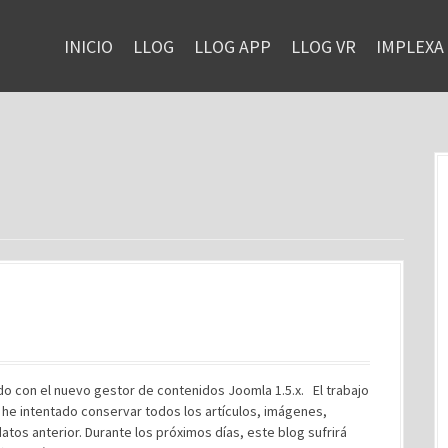
INICIO
LLOG
LLOG APP
LLOG VR
IMPLEXA
o con el nuevo gestor de contenidos Joomla 1.5.x. El trabajo
 he intentado conservar todos los artículos, imágenes,
os anterior. Durante los próximos días, este blog sufrirá