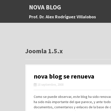
S
NOVA BLOG
a
l
Prof. Dr. Alex Rodríguez Villalobos
t
a
r
a
l
c
o
Joomla 1.5.x
n
t
e
n
nova blog se renueva
i
d
18 septiembre, 2008
o
Como se puede observar, este blog ha sido renovad
ha sido más importante del que parece, y ante todo
documentos, comentarios y enlaces de la base de dat