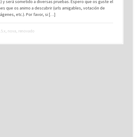
s) y será sometido a diversas pruebas. Espero que os guste el
nes que os animo a descubrir (urls amigables, votación de
genes, etc.). Por favor, si […]
.5.x
,
nova
,
renovado