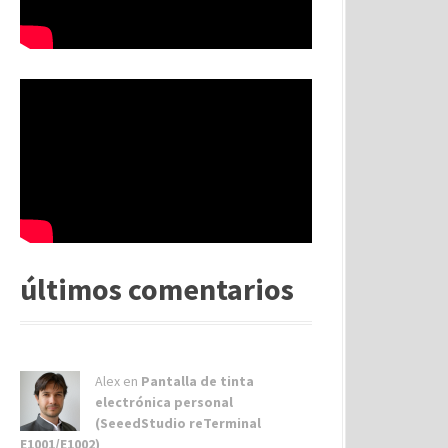
últimos comentarios
Alex
en
Pantalla de tinta
electrónica personal
(SeeedStudio reTerminal
E1001/E1002)