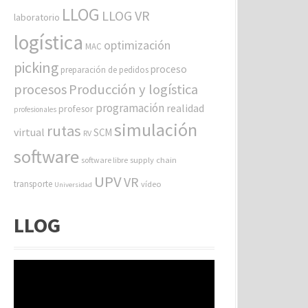
LLOG
LLOG VR
laboratorio
logística
optimización
MAC
picking
proceso
preparación de pedidos
procesos
Producción y logística
programación
realidad
profesor
profesionales
simulación
rutas
virtual
SCM
RV
software
software libre
supply chain
UPV
VR
transporte
vídeo
Universidad
LLOG