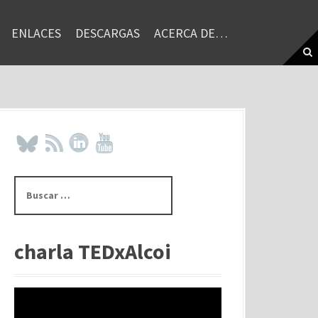
ENLACES
DESCARGAS
ACERCA DE…
B
u
s
c
a
charla TEDxAlcoi
r
: