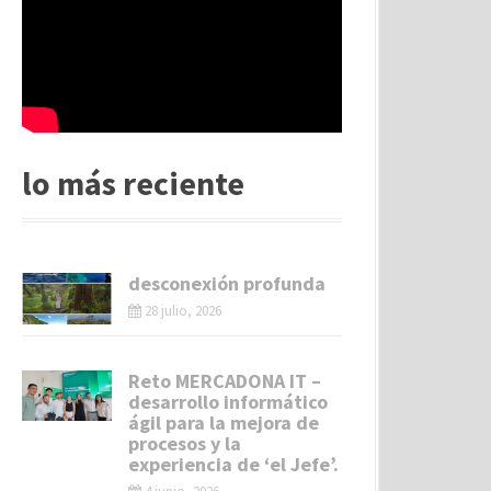
lo más reciente
desconexión profunda
28 julio, 2026
Reto MERCADONA IT –
desarrollo informático
ágil para la mejora de
procesos y la
experiencia de ‘el Jefe’.