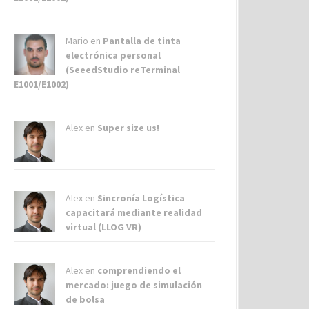
Mario en
Pantalla de tinta
electrónica personal
(SeeedStudio reTerminal
E1001/E1002)
Alex
en
Super size us!
Alex
en
Sincronía Logística
capacitará mediante realidad
virtual (LLOG VR)
Alex
en
comprendiendo el
mercado: juego de simulación
de bolsa