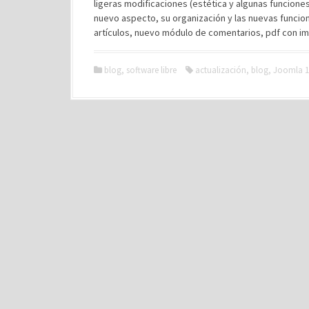
ligeras modificaciones (estética y algunas funcione
nuevo aspecto, su organización y las nuevas funcio
artículos, nuevo módulo de comentarios, pdf con imá
blog
,
software libre
actualización
,
blog
,
Joomla 1