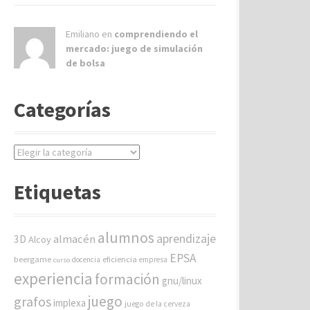
Emiliano en
comprendiendo el
mercado: juego de simulación
de bolsa
Categorías
C
a
t
Etiquetas
e
g
o
alumnos
aprendizaje
almacén
r
3D
Alcoy
í
EPSA
beergame
eficiencia
docencia
empresa
curso
a
experiencia
formación
gnu/linux
s
juego
grafos
implexa
juego de la cerveza