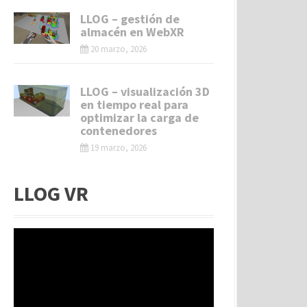
LLOG – gestión de
almacén en WebXR
20 marzo, 2026
LLOG – visualización 3D
en tiempo real para
optimizar la carga de
contenedores
19 marzo, 2026
LLOG VR