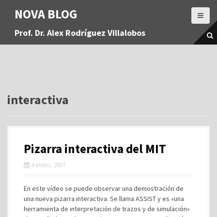
S
NOVA BLOG
a
l
Prof. Dr. Alex Rodríguez Villalobos
t
a
r
a
l
c
o
interactiva
n
t
e
n
Pizarra interactiva del MIT
i
d
4 enero, 2007
o
En este vídeo se puede observar una demostración de
una nueva pizarra interactiva. Se llama ASSIST y es «una
herramienta de interpretación de trazos y de simulación»