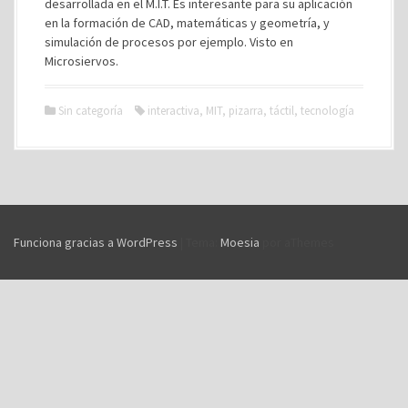
desarrollada en el M.I.T. Es interesante para su aplicación
en la formación de CAD, matemáticas y geometría, y
simulación de procesos por ejemplo. Visto en
Microsiervos.
Sin categoría
interactiva
,
MIT
,
pizarra
,
táctil
,
tecnología
Funciona gracias a WordPress
|
Tema:
Moesia
por aThemes