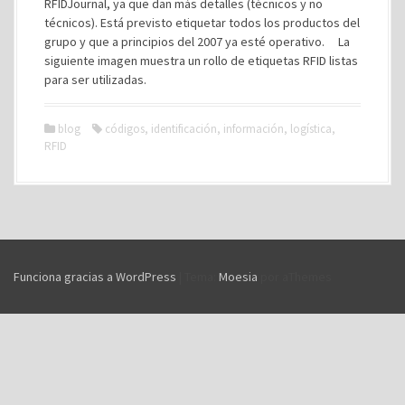
RFIDJournal, ya que dan más detalles (técnicos y no
técnicos). Está previsto etiquetar todos los productos del
grupo y que a principios del 2007 ya esté operativo. La
siguiente imagen muestra un rollo de etiquetas RFID listas
para ser utilizadas.
blog
códigos
,
identificación
,
información
,
logística
,
RFID
Funciona gracias a WordPress
|
Tema:
Moesia
por aThemes