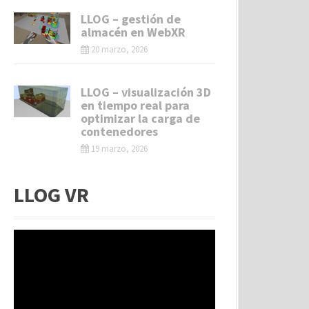
LLOG – gestión de
almacén en WebXR
20 marzo, 2026
LLOG – visualización 3D
en tiempo real para
optimizar la carga de
contenedores
19 marzo, 2026
LLOG VR