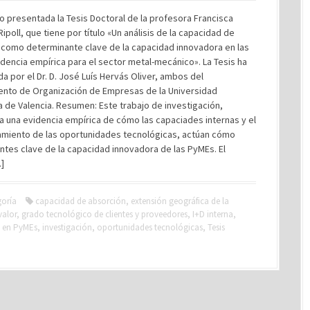
o presentada la Tesis Doctoral de la profesora Francisca
poll, que tiene por título «Un análisis de la capacidad de
 como determinante clave de la capacidad innovadora en las
dencia empírica para el sector metal-mecánico». La Tesis ha
ida por el Dr. D. José Luís Hervás Oliver, ambos del
nto de Organización de Empresas de la Universidad
a de Valencia. Resumen: Este trabajo de investigación,
 una evidencia empírica de cómo las capaciades internas y el
miento de las oportunidades tecnológicas, actúan cómo
tes clave de la capacidad innovadora de las PyMEs. El
…]
goría
capacidad de absorción
,
extensión geográfica de la
valor
,
grado tecnológico de clientes y proveedores
,
I+D interna
,
 en PyMEs
,
investigación
,
oportunidades tecnológicas
,
Tesis