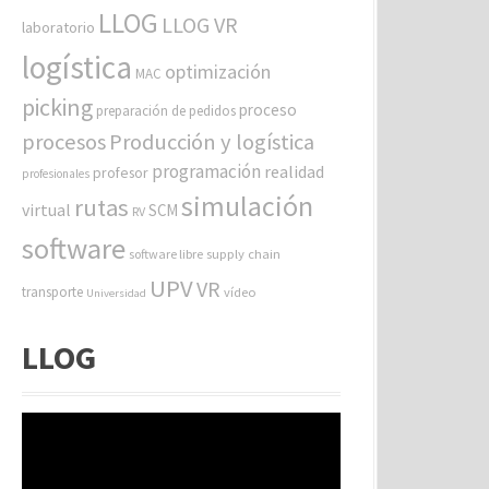
LLOG
LLOG VR
laboratorio
logística
optimización
MAC
picking
proceso
preparación de pedidos
procesos
Producción y logística
programación
realidad
profesor
profesionales
simulación
rutas
virtual
SCM
RV
software
software libre
supply chain
UPV
VR
transporte
vídeo
Universidad
LLOG