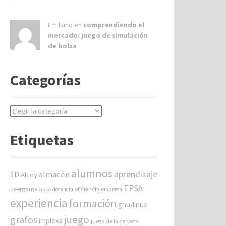
Emiliano en
comprendiendo el
mercado: juego de simulación
de bolsa
Categorías
C
a
t
Etiquetas
e
g
o
alumnos
aprendizaje
almacén
r
3D
Alcoy
í
EPSA
beergame
eficiencia
docencia
empresa
curso
a
experiencia
formación
gnu/linux
s
juego
grafos
implexa
juego de la cerveza