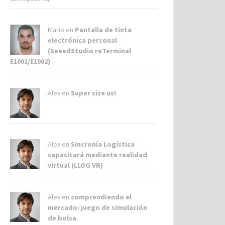
Mario en
Pantalla de tinta
electrónica personal
(SeeedStudio reTerminal
E1001/E1002)
Alex
en
Super size us!
Alex
en
Sincronía Logística
capacitará mediante realidad
virtual (LLOG VR)
Alex
en
comprendiendo el
mercado: juego de simulación
de bolsa