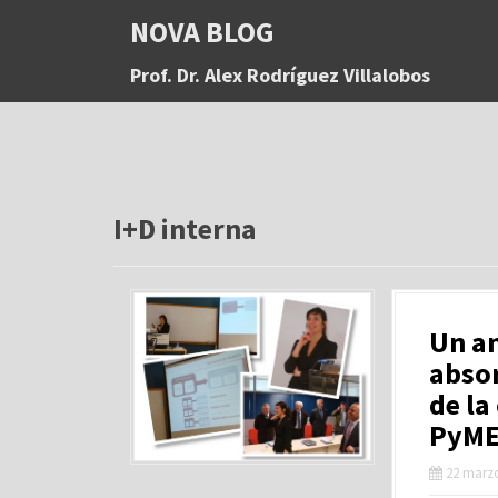
S
NOVA BLOG
a
l
Prof. Dr. Alex Rodríguez Villalobos
t
a
r
a
l
c
o
I+D interna
n
t
e
n
Un an
i
d
abso
o
de la
PyME
22 marzo