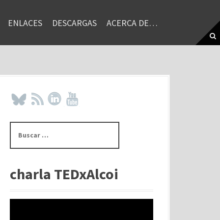
ENLACES
DESCARGAS
ACERCA DE…
B
u
s
c
a
charla TEDxAlcoi
r
: