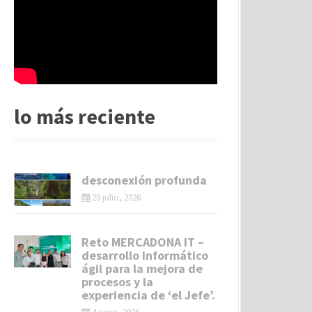
lo más reciente
desconexión profunda
28 julio, 2026
Reto MERCADONA IT –
desarrollo informático
ágil para la mejora de
procesos y la
experiencia de ‘el Jefe’.