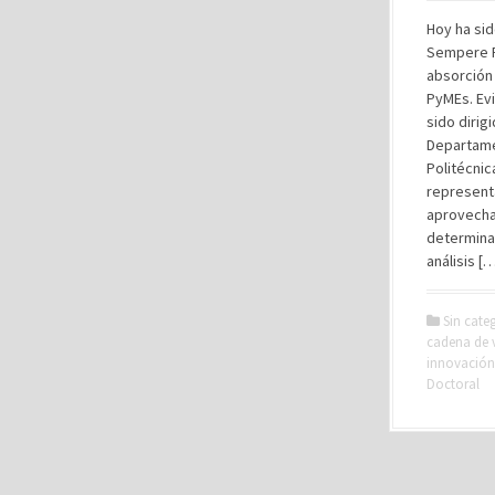
Hoy ha sid
Sempere Ri
absorción
PyMEs. Evi
sido dirig
Departame
Politécnic
representa
aprovecha
determinan
análisis [
Sin cate
cadena de 
innovación
Doctoral