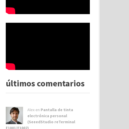
últimos comentarios
Alex
en
Pantalla de tinta
electrónica personal
(SeeedStudio reTerminal
E1001/E1002)