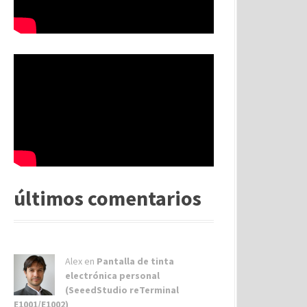
últimos comentarios
Alex
en
Pantalla de tinta
electrónica personal
(SeeedStudio reTerminal
E1001/E1002)