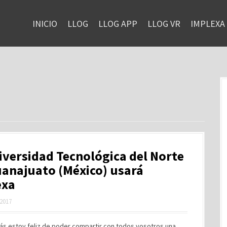
INICIO
LLOG
LLOG APP
LLOG VR
IMPLEXA
iversidad Tecnológica del Norte
anajuato (México) usará
exa
 2017
ás estoy feliz de poder compartir con todos vosotros una