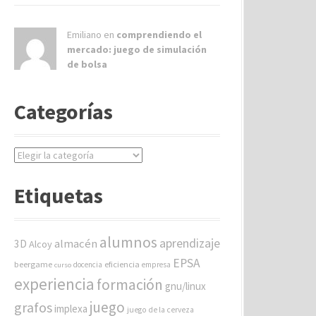
Emiliano en
comprendiendo el
mercado: juego de simulación
de bolsa
Categorías
C
a
t
Etiquetas
e
g
o
alumnos
aprendizaje
almacén
r
3D
Alcoy
í
EPSA
beergame
eficiencia
docencia
empresa
curso
a
experiencia
formación
gnu/linux
s
juego
grafos
implexa
juego de la cerveza