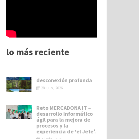
lo más reciente
desconexión profunda
28 julio, 2026
Reto MERCADONA IT –
desarrollo informático
ágil para la mejora de
procesos y la
experiencia de ‘el Jefe’.