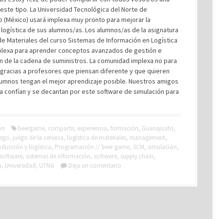
 este tipo. La Universidad Tecnológica del Norte de
 (México) usará implexa muy pronto para mejorar la
logística de sus alumnos/as. Los alumnos/as de la asignatura
de Materiales del curso Sistemas de Información en Logística
plexa para aprender conceptos avanzados de gestión e
n de la cadena de suministros. La comunidad implexa no para
gracias a profesores que piensan diferente y que quieren
lumnos tengan el mejor aprendizaje posible. Nuestros amigos
a confían y se decantan por este software de simulación para
ón
beergame
,
compartir
,
experiencia
,
formación
,
Guanajuato
,
uego
,
juego de la cerveza
,
logística de materiales
,
management
,
ducción y logística
,
Programación // beer game
,
SCM
,
simulación
,
 software
,
sistemas de información
,
software
,
supply chain
,
a
,
Universidad
,
UTNG
Deja un comentario