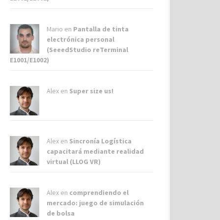
Mario en
Pantalla de tinta
electrónica personal
(SeeedStudio reTerminal
E1001/E1002)
Alex
en
Super size us!
Alex
en
Sincronía Logística
capacitará mediante realidad
virtual (LLOG VR)
Alex
en
comprendiendo el
mercado: juego de simulación
de bolsa