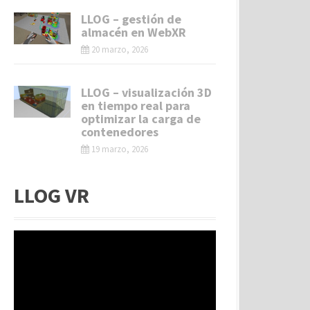
LLOG – gestión de
almacén en WebXR
20 marzo, 2026
LLOG – visualización 3D
en tiempo real para
optimizar la carga de
contenedores
19 marzo, 2026
LLOG VR