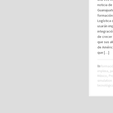
noticia de
Guanajuato
formación 
Logística 
usarán im
integració
de crecer 
que sus a
de Améric
que […]
formaci
implexa
,
j
México
,
Pro
simulation
tecnológic