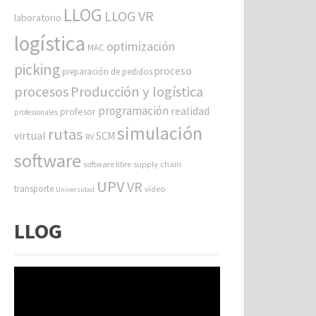
LLOG
LLOG VR
laboratorio
logística
optimización
MAC
picking
proceso
preparación de pedidos
procesos
Producción y logística
programación
realidad
profesor
profesionales
simulación
rutas
virtual
SCM
RV
software
software libre
supply chain
UPV
VR
transporte
vídeo
Universidad
LLOG