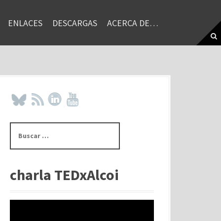
ENLACES
DESCARGAS
ACERCA DE…
B
u
s
c
a
charla TEDxAlcoi
r
: