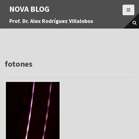
S
NOVA BLOG
a
l
Prof. Dr. Alex Rodríguez Villalobos
t
a
r
a
l
c
o
fotones
n
t
e
n
i
d
o