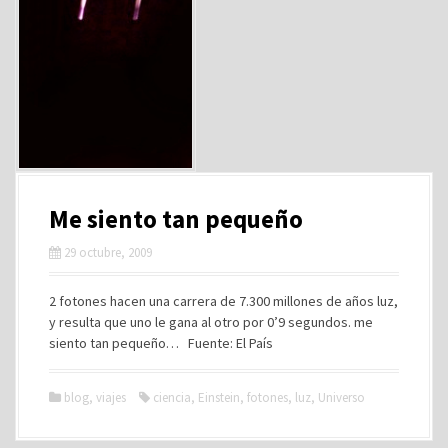
Me siento tan pequeño
29 octubre, 2009
2 fotones hacen una carrera de 7.300 millones de años luz,
y resulta que uno le gana al otro por 0’9 segundos. me
siento tan pequeño… Fuente: El País
blog
,
viajes
ciencia
,
Einstein
,
fotones
,
luz
,
Universo