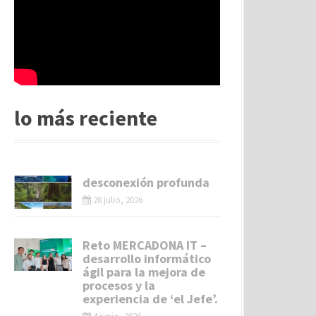
lo más reciente
desconexión profunda
28 julio, 2026
Reto MERCADONA IT –
desarrollo informático
ágil para la mejora de
procesos y la
experiencia de ‘el Jefe’.