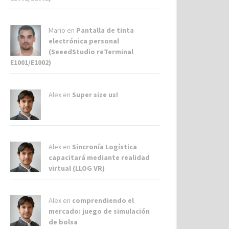
Mario en
Pantalla de tinta
electrónica personal
(SeeedStudio reTerminal
E1001/E1002)
Alex
en
Super size us!
Alex
en
Sincronía Logística
capacitará mediante realidad
virtual (LLOG VR)
Alex
en
comprendiendo el
mercado: juego de simulación
de bolsa