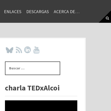
ENLACES
DESCARGAS
ACERCA DE…
B
u
s
c
a
charla TEDxAlcoi
r
: