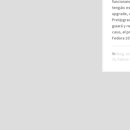
funcionan
tengáis es
upgrade, 
PreUpgrad
guiará y r
caso, el 
Fedora 10
blog
,
so
10
,
Fedora 