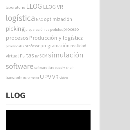
LLOG
LLOG VR
laboratorio
logística
optimización
MAC
picking
proceso
preparación de pedidos
procesos
Producción y logística
programación
realidad
profesor
profesionales
simulación
rutas
virtual
SCM
RV
software
software libre
supply chain
UPV
VR
transporte
vídeo
Universidad
LLOG