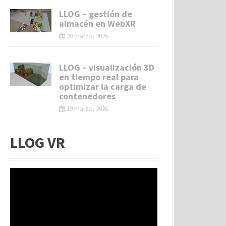
LLOG – gestión de
almacén en WebXR
20 marzo, 2026
LLOG – visualización 3D
en tiempo real para
optimizar la carga de
contenedores
19 marzo, 2026
LLOG VR