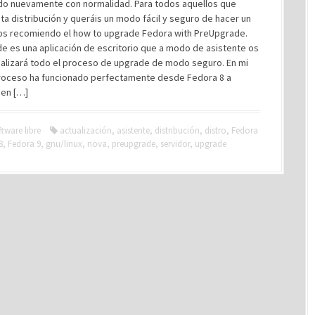
do nuevamente con normalidad. Para todos aquellos que
ta distribución y queráis un modo fácil y seguro de hacer un
os recomiendo el how to upgrade Fedora with PreUpgrade.
e es una aplicación de escritorio que a modo de asistente os
ealizará todo el proceso de upgrade de modo seguro. En mi
proceso ha funcionado perfectamente desde Fedora 8 a
 en […]
ftware libre
actualización
,
asistente
,
distribución
,
distro
,
Fedora
8
,
Fedora 9
,
gnu/linux
,
nova
,
preupgrade
,
servidor
,
upgrade