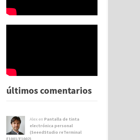
últimos comentarios
Alex
en
Pantalla de tinta
electrónica personal
(SeeedStudio reTerminal
E1001/E1002)