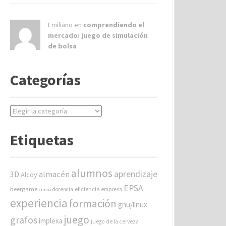
Emiliano en
comprendiendo el
mercado: juego de simulación
de bolsa
Categorías
C
a
t
Etiquetas
e
g
o
alumnos
aprendizaje
almacén
r
3D
Alcoy
í
EPSA
beergame
eficiencia
docencia
empresa
curso
a
experiencia
formación
gnu/linux
s
juego
grafos
implexa
juego de la cerveza