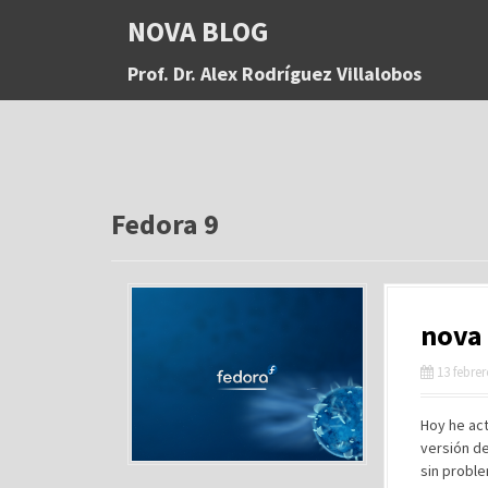
S
NOVA BLOG
a
l
Prof. Dr. Alex Rodríguez Villalobos
t
a
r
a
l
c
o
Fedora 9
n
t
e
n
nova 
i
d
13 febre
o
Hoy he act
versión de
sin proble