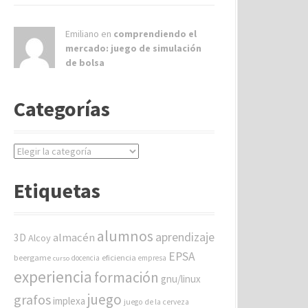
Emiliano en
comprendiendo el
mercado: juego de simulación
de bolsa
Categorías
C
a
t
Etiquetas
e
g
o
alumnos
aprendizaje
almacén
r
3D
Alcoy
í
EPSA
beergame
eficiencia
docencia
empresa
curso
a
experiencia
formación
gnu/linux
s
juego
grafos
implexa
juego de la cerveza