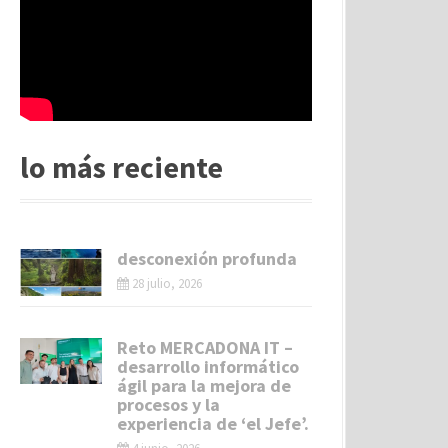
lo más reciente
desconexión profunda
28 julio, 2026
Reto MERCADONA IT –
desarrollo informático
ágil para la mejora de
procesos y la
experiencia de ‘el Jefe’.