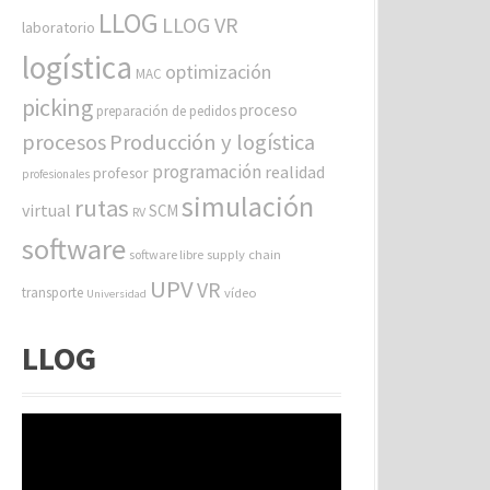
LLOG
LLOG VR
laboratorio
logística
optimización
MAC
picking
proceso
preparación de pedidos
procesos
Producción y logística
programación
realidad
profesor
profesionales
simulación
rutas
virtual
SCM
RV
software
software libre
supply chain
UPV
VR
transporte
vídeo
Universidad
LLOG