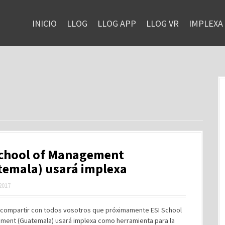
INICIO
LLOG
LLOG APP
LLOG VR
IMPLEXA
School of Management
temala) usará implexa
 2017
 compartir con todos vosotros que próximamente ESI School
ment (Guatemala) usará implexa como herramienta para la