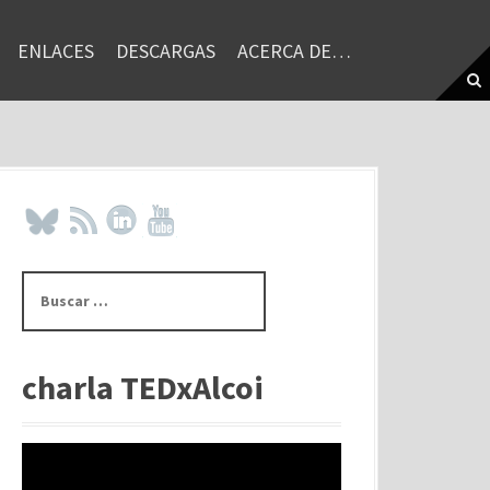
ENLACES
DESCARGAS
ACERCA DE…
B
u
s
c
a
charla TEDxAlcoi
r
: