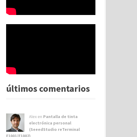
últimos comentarios
Alex
en
Pantalla de tinta
electrónica personal
(SeeedStudio reTerminal
E1001/E1002)