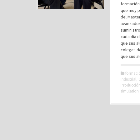
formación 
que muy pr
del Maste
avanzados
suministr
cada día 
que sus a
colegas d
que sus a
formaci
Industrial
,
Producción 
simulation