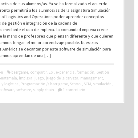
activa de sus alumnos/as. Ya se ha formalizado el acuerdo
onto permitirá a los alumnos/as de la asignatura Simulación
r of Logistics and Operations poder aprender conceptos
 de gestión e integración de la cadena de
os mediante el uso de implexa. La comunidad implexa crece
de la mano de profesores que piensan diferente y que quieren
lumnos tengan el mejor aprendizaje posible. Nuestros
e América se decantan por este software de simulación para
lumnos aprendan de una […]
ón
beergame
,
compartir
,
ESI
,
experiencia
,
formación
,
Gestión
Guatemala
,
implexa
,
juego
,
juego de la cerveza
,
management
,
y logística
,
Programación // beer game
,
School
,
SCM
,
simulación
,
 software
,
software
,
supply chain
1 comentario