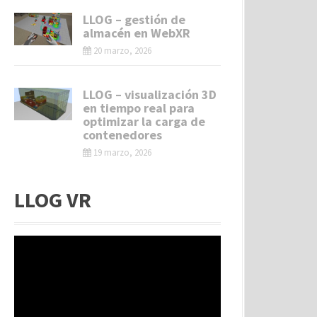
LLOG – gestión de
almacén en WebXR
20 marzo, 2026
LLOG – visualización 3D
en tiempo real para
optimizar la carga de
contenedores
19 marzo, 2026
LLOG VR