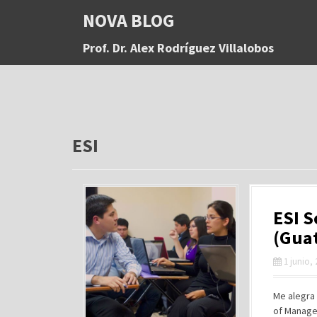
S
NOVA BLOG
a
l
Prof. Dr. Alex Rodríguez Villalobos
t
a
r
a
l
c
o
ESI
n
t
e
n
ESI 
i
d
(Gua
o
1 junio,
Me alegra
of Manage