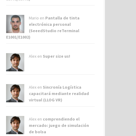
Mario en
Pantalla de tinta
electrónica personal
(SeeedStudio reTerminal
E1001/E1002)
Alex
en
Super size us!
Alex
en
Sincronía Logística
capacitará mediante realidad
virtual (LLOG VR)
Alex
en
comprendiendo el
mercado: juego de simulación
de bolsa