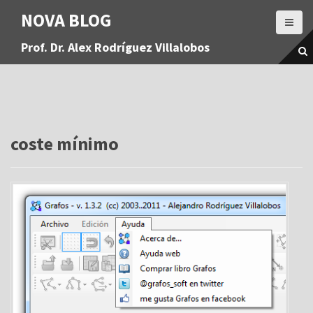
S
NOVA BLOG
a
l
Prof. Dr. Alex Rodríguez Villalobos
t
a
r
a
l
c
o
coste mínimo
n
t
e
n
i
d
o