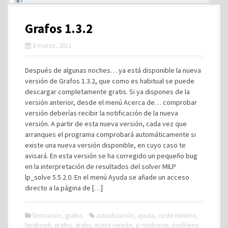
Grafos 1.3.2
8 marzo, 2011
Después de algunas noches… ya está disponible la nueva
versión de Grafos 1.3.2, que como es habitual se puede
descargar completamente gratis. Si ya dispones de la
versión anterior, desde el menú Acerca de… comprobar
versión deberías recibir la notificación de la nueva
versión. A partir de esta nueva versión, cada vez que
arranques el programa comprobará automáticamente si
existe una nueva versión disponible, en cuyo caso te
avisará. En esta versión se ha corregido un pequeño bug
en la interpretación de resultados del solver MILP
lp_solve 5.5.2.0. En el menú Ayuda se añade un acceso
directo a la página de […]
formación
,
grafos
actualización
,
ayuda
,
coste mínimo
,
facebook
,
grafos
,
gratis
,
nueva versión
,
p-medianas
,
problema