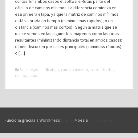
cortos. En ambos casos el software Rutas parte del
cálculo de caminos mínimos. La diferencia comienza en
esa primera etapa, ya que la matriz de caminos mínimos:
está valorada en tiempo (caminos más rápidos), o en
distancia (caminos más cortos). Según la matriz que se
utilice vemos en las siguientes imágenes como las rutas
resultantes (minimizando distancia total en ambos casos):
o bien discurren por calles principales (caminoss rápidos)
o […]
Sin categoría
atajo
,
camino mínimo
,
corto
,
dijkstra
,
rápido
,
rutas
Funciona gracias a WordPress
|
Tema:
Moesia
por aThemes