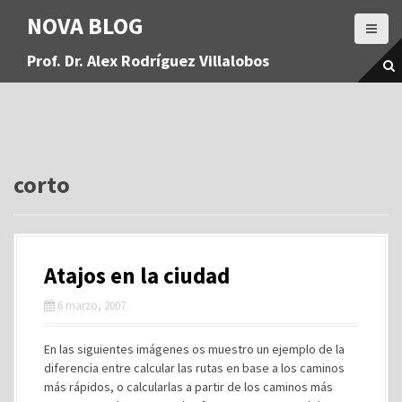
S
NOVA BLOG
a
l
Prof. Dr. Alex Rodríguez Villalobos
t
a
r
a
l
c
o
corto
n
t
e
n
Atajos en la ciudad
i
d
6 marzo, 2007
o
En las siguientes imágenes os muestro un ejemplo de la
diferencia entre calcular las rutas en base a los caminos
más rápidos, o calcularlas a partir de los caminos más