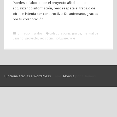
Puedes colaborar con el proyecto añadiendo o
actualizando información, pero respeta el trabajo de
otros e intenta ser constructivo. De antemano, gracias
por tu colaboración.
formación
,
grafos
colaboradores
,
grafos
,
manual de
usuario
,
proyecto
,
red social
,
software
,
wiki
Funciona gracias a WordPress
|
Tema:
Moesia
por aThemes