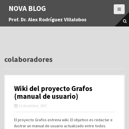
S
NOVA BLOG
a
l
Prof. Dr. Alex Rodríguez Villalobos
t
a
r
a
l
c
o
colaboradores
n
t
e
n
Wiki del proyecto Grafos
i
d
(manual de usuario)
o
13 diciembre, 2007
El proyecto Grafos estrena wiki. El objetivo es redactar e
ilustrar un manual de usuario actualizado entre todos.