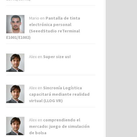
Mario en
Pantalla de tinta
electrónica personal
(SeeedStudio reTerminal
E1001/E1002)
Alex
en
Super size us!
Alex
en
Sincronía Logística
capacitará mediante realidad
virtual (LLOG VR)
Alex
en
comprendiendo el
mercado: juego de simulación
de bolsa