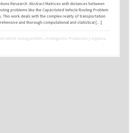
rations Research. Abstract Matrices with distances between
 routing problems like the Capacitated Vehicle Routing Problem
. This work deals with the complex reality of transportation
ehensive and thorough computational and statistical […]
ed vehicle routing problem
,
investigación
,
Producción y logística
,