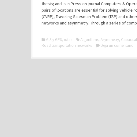
thesis; and is In Press on journal Computers & Ope
pairs of locations are essential for solving vehicle
(CVRP), Traveling Salesman Problem (TSP) and others
networks and asymmetry. Through a series of compr
GIS y GPS
,
rutas
Algorithms
,
Asymmetry
,
Capacitat
Road transportation networks
Deja un comentario