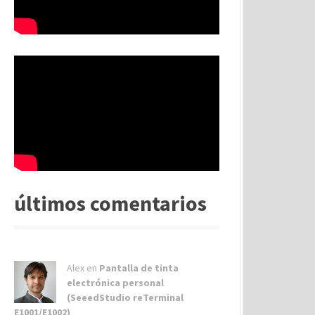
últimos comentarios
Alex
en
Pantalla de tinta
electrónica personal
(SeeedStudio reTerminal
E1001/E1002)