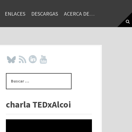
ENLACES
DESCARGAS
ACERCA DE…
B
u
s
c
a
charla TEDxAlcoi
r
: