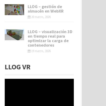
LLOG – gestión de
almacén en WebXR
20 marzo, 2026
LLOG – visualización 3D
en tiempo real para
optimizar la carga de
contenedores
19 marzo, 2026
LLOG VR