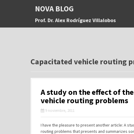
S
NOVA BLOG
a
l
Prof. Dr. Alex Rodríguez Villalobos
t
a
r
a
l
c
o
Capacitated vehicle routing 
n
t
e
n
A study on the effect of t
i
d
vehicle routing problems
o
9 noviembre, 2011
I have the pleasure to present another article: A st
routing problems that presents and summarizes some