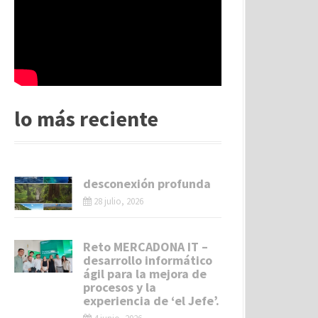
lo más reciente
desconexión profunda
28 julio, 2026
Reto MERCADONA IT –
desarrollo informático
ágil para la mejora de
procesos y la
experiencia de ‘el Jefe’.