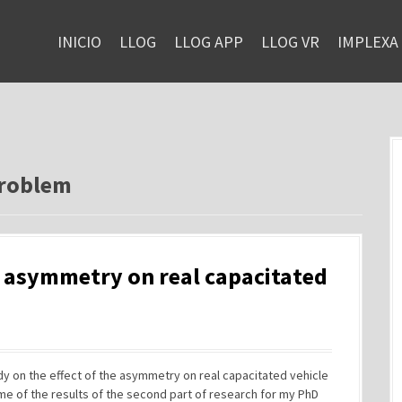
INICIO
LLOG
LLOG APP
LLOG VR
IMPLEXA
problem
he asymmetry on real capacitated
udy on the effect of the asymmetry on real capacitated vehicle
 of the results of the second part of research for my PhD