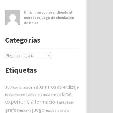
Emiliano en
comprendiendo el
mercado: juego de simulación
de bolsa
Categorías
C
a
t
Etiquetas
e
g
o
alumnos
aprendizaje
almacén
r
3D
Alcoy
í
EPSA
beergame
eficiencia
docencia
empresa
curso
a
experiencia
formación
gnu/linux
s
juego
grafos
implexa
juego de la cerveza