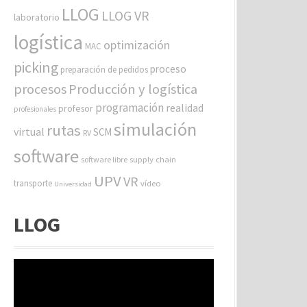
LLOG
LLOG VR
laboratorio
logística
optimización
MAC
picking
proceso
preparación de pedidos
procesos
Producción y logística
programación
realidad
profesor
profesionales
simulación
rutas
virtual
SCM
RV
software
software libre
supply chain
UPV
VR
transporte
vídeo
Universidad
LLOG