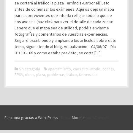
se cortará al tráfico la plaza Ferrándiz-Carbonell justo
antes de comenzar los exámenes. Aquí os dejo un mapa
para supervivientes que intenta reflejar todo lo que se
nos avecina (haz click para ver el detalle de cada zona):
Espero que el mapa sea de utilidad, podéis enviarme
fotografías y comentarios de vuestras experiencias.
Seguiré escribiendo y ampliando los artículos sobre este
tema, sigue atendo al blog. Actualización – 04/06/07 – Día
0 9:30 – Tal y como estaba previsto, se corta […]
Sin categoría
aparcamiento
,
caos circulatorio
,
coches
,
EPSA
,
obras
,
plaza
,
problemas
,
tráfico
,
Universidad
Funciona gracias a WordPress
|
Tema:
Moesia
por aThemes