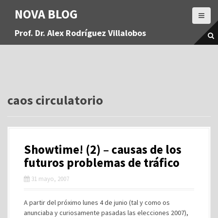
S
NOVA BLOG
a
l
Prof. Dr. Alex Rodríguez Villalobos
t
a
r
a
l
c
o
caos circulatorio
n
t
e
n
Showtime! (2) – causas de los
i
d
futuros problemas de tráfico
o
31 mayo, 2007
A partir del próximo lunes 4 de junio (tal y como os
anunciaba y curiosamente pasadas las elecciones 2007),