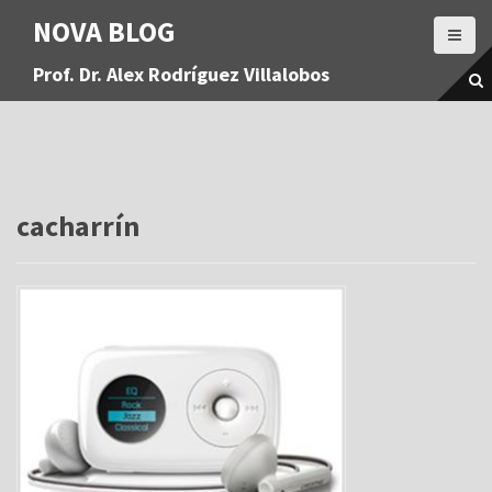
S
NOVA BLOG
a
l
Prof. Dr. Alex Rodríguez Villalobos
t
a
r
a
l
c
o
cacharrín
n
t
e
n
i
d
o