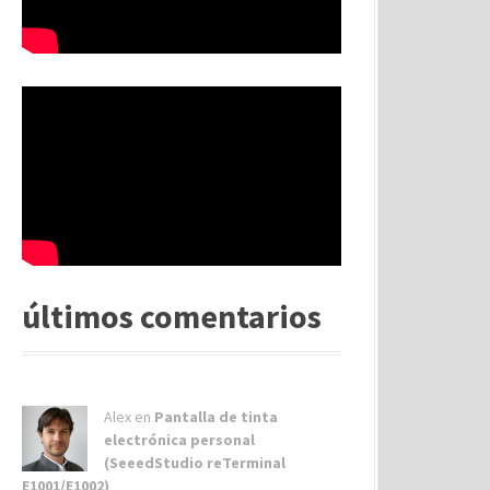
últimos comentarios
Alex
en
Pantalla de tinta
electrónica personal
(SeeedStudio reTerminal
E1001/E1002)