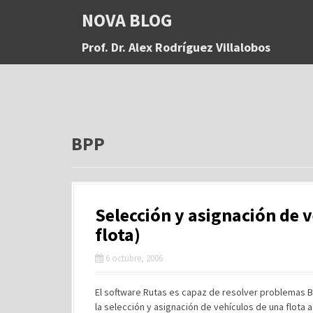
S
NOVA BLOG
a
l
Prof. Dr. Alex Rodríguez Villalobos
t
a
r
a
l
c
o
BPP
n
t
e
n
Selección y asignación de v
i
d
flota)
o
6 octubre, 2006
El software Rutas es capaz de resolver problemas B
la selección y asignación de vehículos de una flota a