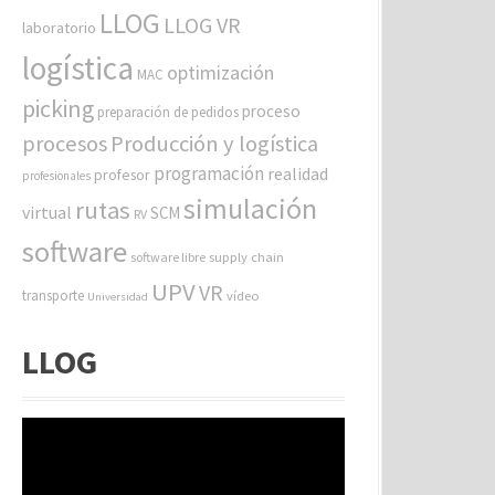
LLOG
LLOG VR
laboratorio
logística
optimización
MAC
picking
proceso
preparación de pedidos
procesos
Producción y logística
programación
realidad
profesor
profesionales
simulación
rutas
virtual
SCM
RV
software
software libre
supply chain
UPV
VR
transporte
vídeo
Universidad
LLOG