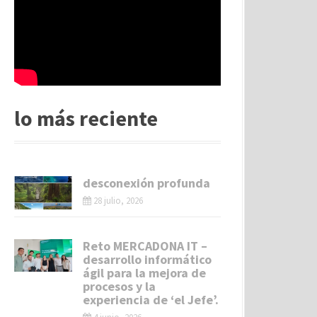
lo más reciente
desconexión profunda
28 julio, 2026
Reto MERCADONA IT –
desarrollo informático
ágil para la mejora de
procesos y la
experiencia de ‘el Jefe’.