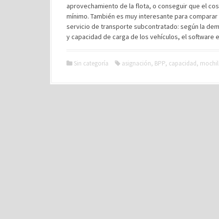
aprovechamiento de la flota, o conseguir que el c
mínimo. También es muy interesante para comparar en
servicio de transporte subcontratado: según la deman
y capacidad de carga de los vehículos, el software 
Sin categoría
asignación
,
BPP
,
capacidad
,
mochil