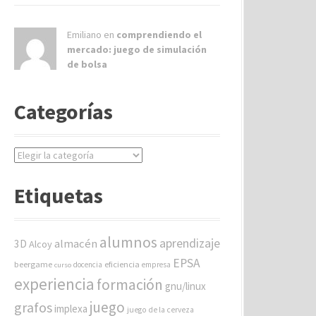
Emiliano en
comprendiendo el
mercado: juego de simulación
de bolsa
Categorías
C
a
t
Etiquetas
e
g
o
alumnos
aprendizaje
almacén
r
3D
Alcoy
í
EPSA
beergame
eficiencia
docencia
empresa
curso
a
experiencia
formación
gnu/linux
s
juego
grafos
implexa
juego de la cerveza