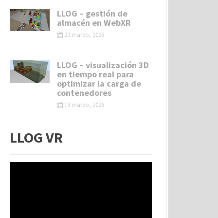
LLOG – gestión de
almacén en WebXR
20 marzo, 2026
LLOG – visualización 3D
en tiempo real para
optimizar la carga de
contenedores
19 marzo, 2026
LLOG VR