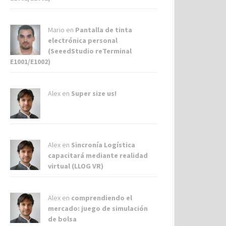
Mario en
Pantalla de tinta
electrónica personal
(SeeedStudio reTerminal
E1001/E1002)
Alex
en
Super size us!
Alex
en
Sincronía Logística
capacitará mediante realidad
virtual (LLOG VR)
Alex
en
comprendiendo el
mercado: juego de simulación
de bolsa