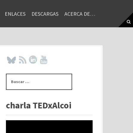
ENLACES
DESCARGAS
ACERCA DE…
B
u
s
c
a
charla TEDxAlcoi
r
: