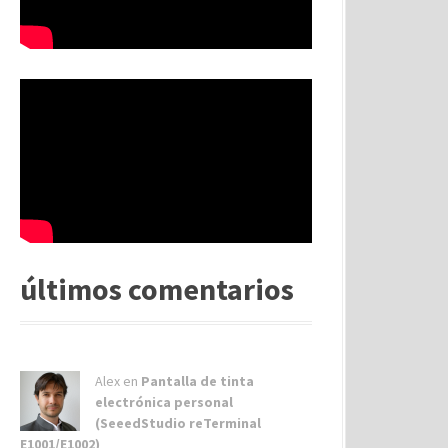
últimos comentarios
Alex
en
Pantalla de tinta
electrónica personal
(SeeedStudio reTerminal
E1001/E1002)