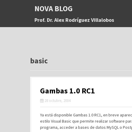
S
NOVA BLOG
a
l
Prof. Dr. Alex Rodríguez Villalobos
t
a
r
a
l
c
o
basic
n
t
e
n
Gambas 1.0 RC1
i
d
28 octubre, 2004
o
Ya está disponible Gambas 1.0 RC1, en breve aparece
estilo Visual Basic que permite realizar software pa
programa, acceder a bases de datos MySQL o Postgre