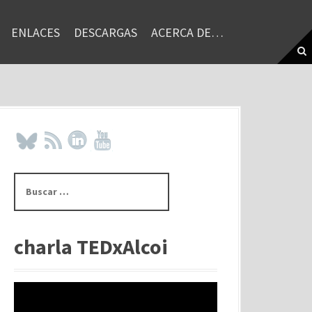
ENLACES
DESCARGAS
ACERCA DE…
B
u
s
c
a
charla TEDxAlcoi
r
: