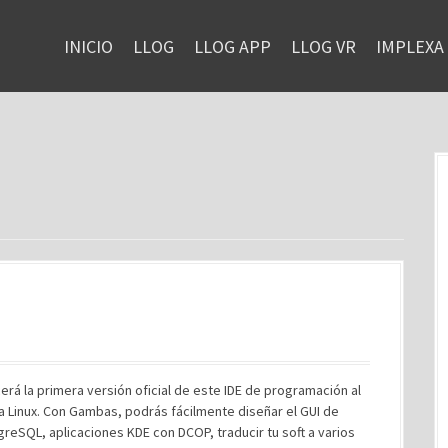
INICIO
LLOG
LLOG APP
LLOG VR
IMPLEXA
rá la primera versión oficial de este IDE de programación al
ra Linux. Con Gambas, podrás fácilmente diseñar el GUI de
SQL, aplicaciones KDE con DCOP, traducir tu soft a varios