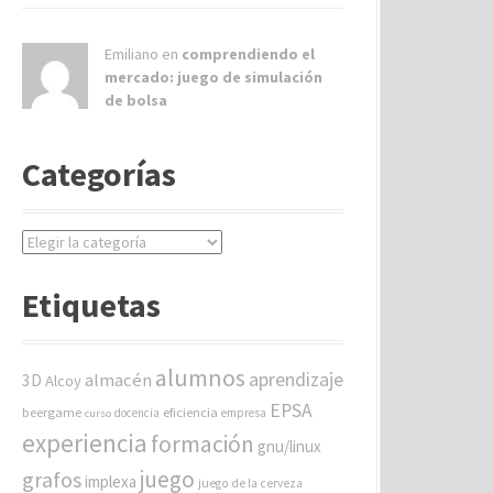
Emiliano en
comprendiendo el
mercado: juego de simulación
de bolsa
Categorías
C
a
t
Etiquetas
e
g
o
alumnos
aprendizaje
almacén
r
3D
Alcoy
í
EPSA
beergame
eficiencia
docencia
empresa
curso
a
experiencia
formación
gnu/linux
s
juego
grafos
implexa
juego de la cerveza