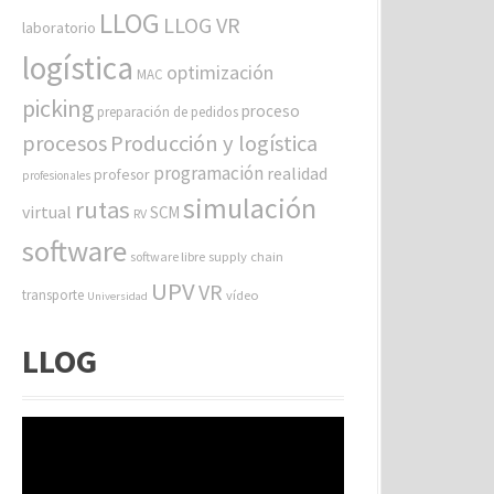
LLOG
LLOG VR
laboratorio
logística
optimización
MAC
picking
proceso
preparación de pedidos
procesos
Producción y logística
programación
realidad
profesor
profesionales
simulación
rutas
virtual
SCM
RV
software
software libre
supply chain
UPV
VR
transporte
vídeo
Universidad
LLOG