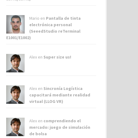
Mario en
Pantalla de tinta
electrónica personal
(SeeedStudio reTerminal
E1001/E1002)
Alex
en
Super size us!
Alex
en
Sincronía Logística
capacitará mediante realidad
virtual (LLOG VR)
Alex
en
comprendiendo el
mercado: juego de simulación
de bolsa