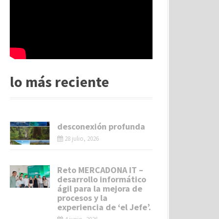
lo más reciente
desconexión profunda
28 julio, 2026
Reto MERCADONA IT –
desarrollo informático
ágil para la mejora de
procesos y la
experiencia de ‘el Jefe’.