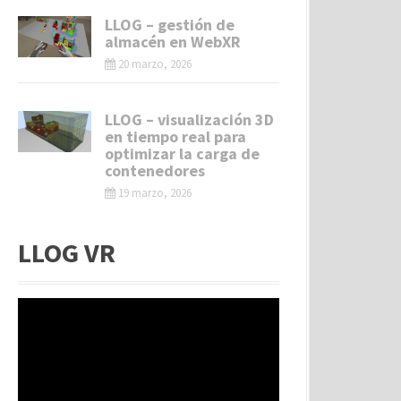
LLOG – gestión de
almacén en WebXR
20 marzo, 2026
LLOG – visualización 3D
en tiempo real para
optimizar la carga de
contenedores
19 marzo, 2026
LLOG VR