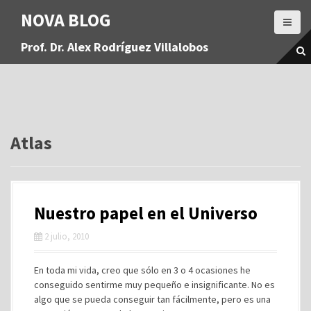
S
NOVA BLOG
a
l
Prof. Dr. Alex Rodríguez Villalobos
t
a
r
a
l
c
o
Atlas
n
t
e
n
Nuestro papel en el Universo
i
d
2 julio, 2010
o
En toda mi vida, creo que sólo en 3 o 4 ocasiones he
conseguido sentirme muy pequeño e insignificante. No es
algo que se pueda conseguir tan fácilmente, pero es una