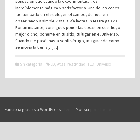
sensación que cuando la experimentas… es
increíblemente mágica y satisfactoria. Una de las veces
fue tumbado en el suelo, en el campo, de noche y
observando a simple vista la vía lactea, nuestra galaxia.
Por un instante, consigues poner las cosas en su sitio, o
mejor dicho, ponerte en tu sitio, tu lugar en el Universo.
Cuando me pasó, hasta sentí vértigo, imaginando cómo
se movía la tierra y […]
Sin categoría
3D
,
Atlas
,
relatividad
,
TED
,
Universo
Funciona gracias a WordPress
|
Tema:
Moesia
por aThemes