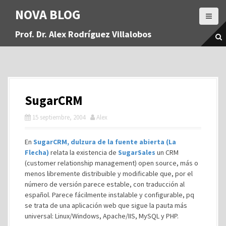
S
NOVA BLOG
a
l
Prof. Dr. Alex Rodríguez Villalobos
t
a
r
a
l
c
SugarCRM
o
n
15 septiembre, 2004
Alex
t
e
En
SugarCRM, dulzura de la fuente abierta (La
n
Flecha)
relata la existencia de
SugarSales
un CRM
i
(customer relationship management) open source, más o
d
menos libremente distribuible y modificable que, por el
o
número de versión parece estable, con traducción al
español. Parece fácilmente instalable y configurable, pq
se trata de una aplicación web que sigue la pauta más
universal: Linux/Windows, Apache/IIS, MySQL y PHP.