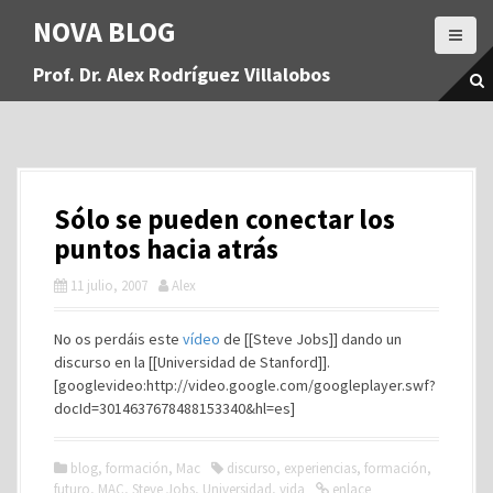
S
NOVA BLOG
a
l
Prof. Dr. Alex Rodríguez Villalobos
t
a
r
a
l
c
Sólo se pueden conectar los
o
n
puntos hacia atrás
t
11 julio, 2007
Alex
e
n
i
No os perdáis este
vídeo
de [[Steve Jobs]] dando un
d
discurso en la [[Universidad de Stanford]].
o
[googlevideo:http://video.google.com/googleplayer.swf?
docId=3014637678488153340&hl=es]
blog
,
formación
,
Mac
discurso
,
experiencias
,
formación
,
futuro
,
MAC
,
Steve Jobs
,
Universidad
,
vida
enlace