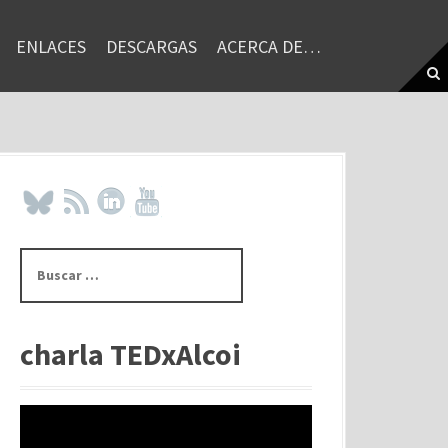
ENLACES
DESCARGAS
ACERCA DE…
B
u
s
c
a
charla TEDxAlcoi
r
: