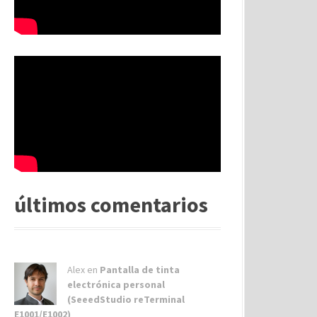
últimos comentarios
Alex
en
Pantalla de tinta
electrónica personal
(SeeedStudio reTerminal
E1001/E1002)