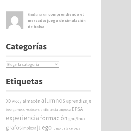
Emiliano en
comprendiendo el
mercado: juego de simulación
de bolsa
Categorías
C
a
t
Etiquetas
e
g
o
alumnos
aprendizaje
almacén
r
3D
Alcoy
í
EPSA
beergame
eficiencia
docencia
empresa
curso
a
experiencia
formación
gnu/linux
s
juego
grafos
implexa
juego de la cerveza