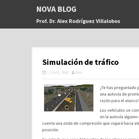
S
NOVA BLOG
a
l
Prof. Dr. Alex Rodríguez Villalobos
t
a
r
a
l
c
Simulación de tráfico
o
n
12 abril, 2006
Alex
t
e
n
¿Te has preguntado 
i
una autovía de pront
d
razón para el atasco
o
Los vehículos se com
en la autovía alguien
cuenta una onda de compresión que viajará hacia atr
posición.