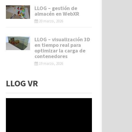
LLOG – gestión de
almacén en WebXR
20 marzo, 2026
LLOG – visualización 3D
en tiempo real para
optimizar la carga de
contenedores
19 marzo, 2026
LLOG VR