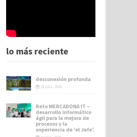
lo más reciente
desconexión profunda
28 julio, 2026
Reto MERCADONA IT –
desarrollo informático
ágil para la mejora de
procesos y la
experiencia de ‘el Jefe’.