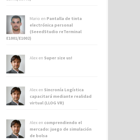
Mario en
Pantalla de tinta
electrónica personal
(SeeedStudio reTerminal
E1001/E1002)
Alex
en
Super size us!
Alex
en
Sincronía Logística
capacitará mediante realidad
virtual (LLOG VR)
Alex
en
comprendiendo el
mercado: juego de simulación
de bolsa