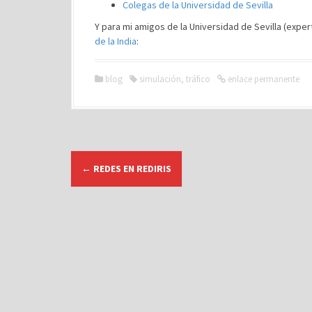
Colegas de la Universidad de Sevilla
Y para mi amigos de la Universidad de Sevilla (expe
de la India
:
blog
simulación
,
tráfico
enlace permanente
N
←
REDES EN REDIRIS
a
v
e
g
a
c
i