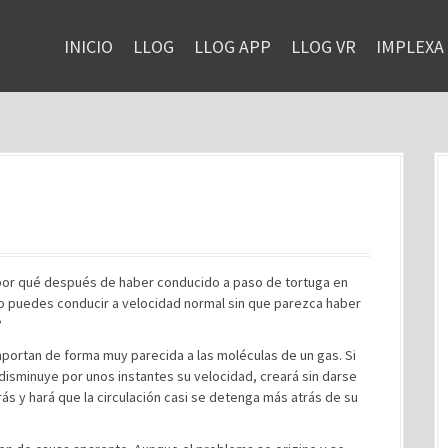
INICIO
LLOG
LLOG APP
LLOG VR
IMPLEXA
por qué después de haber conducido a paso de tortuga en
o puedes conducir a velocidad normal sin que parezca haber
?
portan de forma muy parecida a las moléculas de un gas. Si
 disminuye por unos instantes su velocidad, creará sin darse
ás y hará que la circulación casi se detenga más atrás de su