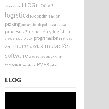
LLOG
LLOG VR
laboratorio
logística
optimización
MAC
picking
proceso
preparación de pedidos
procesos
Producción y logística
programación
realidad
profesor
profesionales
simulación
rutas
virtual
SCM
RV
software
software libre
supply chain
UPV
VR
transporte
vídeo
Universidad
LLOG