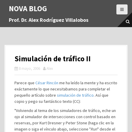
S
NOVA BLOG
a
l
Prof. Dr. Alex Rodríguez Villalobos
t
a
r
a
l
c
Simulación de tráfico II
o
n
8 mayo, 2006
Alex
t
e
Parece que
César Rincón
me ha leído la mente y ha escrito
n
exáctamente lo que necesitabamos para completar el
i
pequeño artículo sobre
simulación de tráfico
. Así que
d
copio y pego su fantástico texto (CC):
o
"Volviendo al tema de los simuladores de tráfico, eche un
ojo al simulador de intersecciones con control basado en
reservas, por Kurt Dresner y Peter Stone (haga clic en la
imagen o siga el vínculo abajo, seleccione "
Run
" desde el