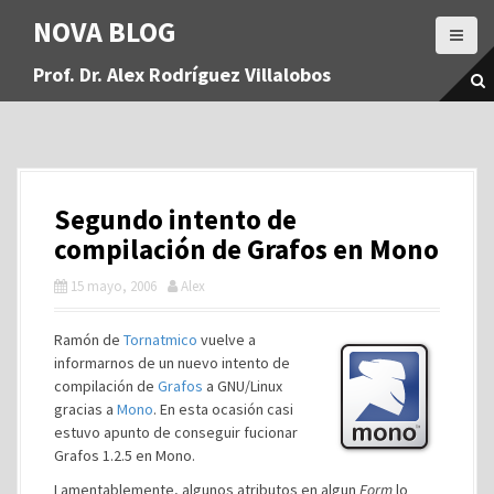
S
NOVA BLOG
a
l
Prof. Dr. Alex Rodríguez Villalobos
t
a
r
a
l
c
Segundo intento de
o
n
compilación de Grafos en Mono
t
15 mayo, 2006
Alex
e
n
i
Ramón de
Tornatmico
vuelve a
d
informarnos de un nuevo intento de
o
compilación de
Grafos
a GNU/Linux
gracias a
Mono
. En esta ocasión casi
estuvo apunto de conseguir fucionar
Grafos 1.2.5 en Mono.
Lamentablemente, algunos atributos en algun
Form
lo