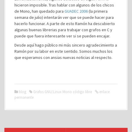
hicieron imposible. Tras hablar con algunos de los chicos
de Mono, han quedado para
GUADEC 2006
(la primera
semana de julio) intentarán ver que se puede hacer para
hacerlo funcionar. A parte de esto Ramón ha descubierto
algunas buenas librerias para trabajar con grafos en C y
puede que fuera interesante ver si se pueden encajar.
Desde aquí hago público mi más sincero agradecimiento a
Ramón por su labor en este sentido. Somos muchos los
que esperamos con ansias nuevas noticias al respecto.
blog
Grafos GNU/Linux Mono código libre
enlace
permanente
N