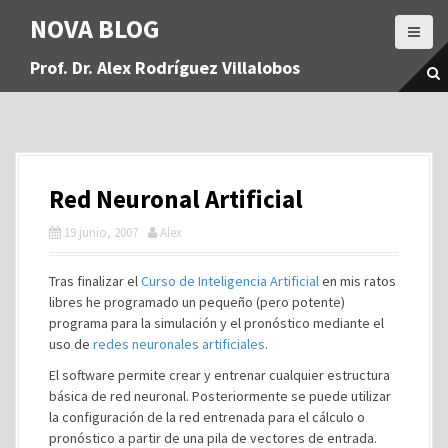
S
NOVA BLOG
a
l
Prof. Dr. Alex Rodríguez Villalobos
t
a
r
a
l
c
Red Neuronal Artificial
o
n
19 junio, 2007
Alex
t
e
Tras finalizar el
Curso de Inteligencia Artificial
en mis ratos
n
libres he programado un pequeño (pero potente)
i
programa para la simulación y el pronóstico mediante el
d
uso de
redes neuronales artificiales
.
o
El software permite crear y entrenar cualquier estructura
básica de red neuronal. Posteriormente se puede utilizar
la configuración de la red entrenada para el cálculo o
pronóstico a partir de una pila de vectores de entrada.