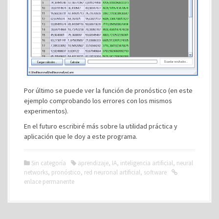
Por último se puede ver la función de pronóstico (en este
ejemplo comprobando los errores con los mismos
experimentos).
En el futuro escribiré más sobre la utilidad práctica y
aplicación que le doy a este programa.
Sin categoría
aprendizaje
,
IA
,
inteligencia artificial
,
neural
networks
,
pronóstico
,
red neuronal artificial
,
software
enlace permanente