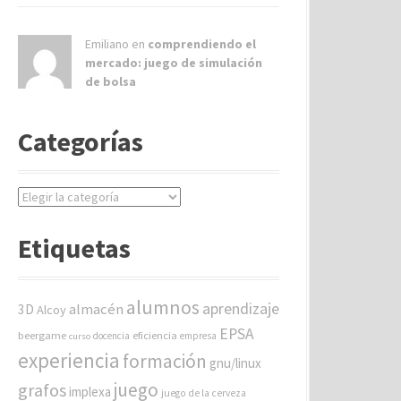
Emiliano en
comprendiendo el
mercado: juego de simulación
de bolsa
Categorías
C
a
t
Etiquetas
e
g
o
alumnos
aprendizaje
almacén
r
3D
Alcoy
í
EPSA
beergame
eficiencia
docencia
empresa
curso
a
experiencia
formación
gnu/linux
s
juego
grafos
implexa
juego de la cerveza