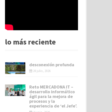
lo más reciente
desconexión profunda
28 julio, 2026
Reto MERCADONA IT –
desarrollo informático
ágil para la mejora de
procesos y la
experiencia de ‘el Jefe’.