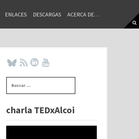
ENLACES
DESCARGAS
ACERCA DE…
B
u
s
c
a
charla TEDxAlcoi
r
: