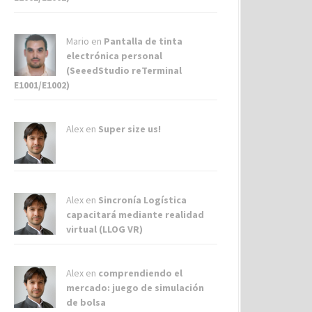
Mario en
Pantalla de tinta
electrónica personal
(SeeedStudio reTerminal
E1001/E1002)
Alex
en
Super size us!
Alex
en
Sincronía Logística
capacitará mediante realidad
virtual (LLOG VR)
Alex
en
comprendiendo el
mercado: juego de simulación
de bolsa