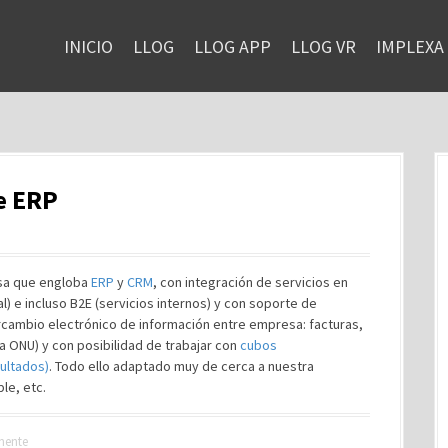
INICIO
LLOG
LLOG APP
LLOG VR
IMPLEXA
e ERP
esa que engloba
ERP
y
CRM
, con integración de servicios en
al) e incluso B2E (servicios internos) y con soporte de
ercambio electrónico de información entre empresa: facturas,
a ONU) y con posibilidad de trabajar con
cubos
sultados)
. Todo ello adaptado muy de cerca a nuestra
ble, etc.
nente