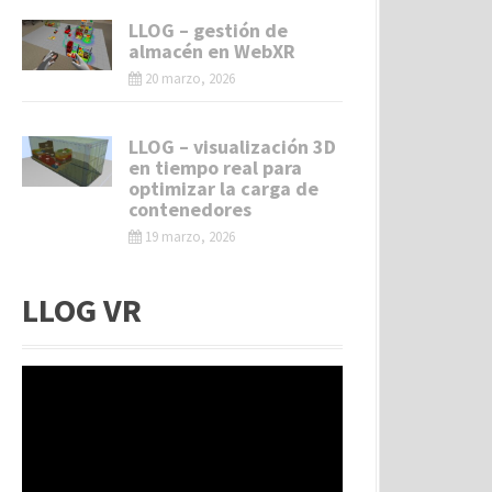
LLOG – gestión de
almacén en WebXR
20 marzo, 2026
LLOG – visualización 3D
en tiempo real para
optimizar la carga de
contenedores
19 marzo, 2026
LLOG VR