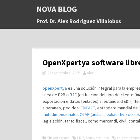
S
NOVA BLOG
a
l
Prof. Dr. Alex Rodríguez Villalobos
t
a
r
a
l
c
OpenXpertya software libr
o
n
23 septiembre, 2005
Alex
t
e
n
openXpertya
es una solución integral para la empr
i
línea de B2B o B2C (en función del tipo de cliente fin
d
exportación e datos (enlaces) al estandard EDI (int
o
albaranes, pedidos:
EDIFACT
, estandard mundial de l
multidimensionales OLAP (análisis exhaustivo de re
legislación, tanto fiscal, como mercantil, civil, conta
Sin categoría
ERP
,
software libre
enlace perma