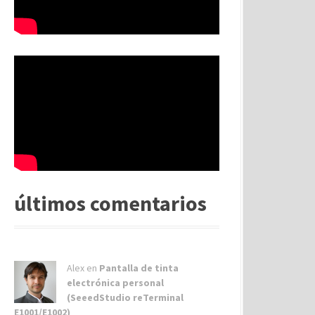
últimos comentarios
Alex
en
Pantalla de tinta
electrónica personal
(SeeedStudio reTerminal
E1001/E1002)