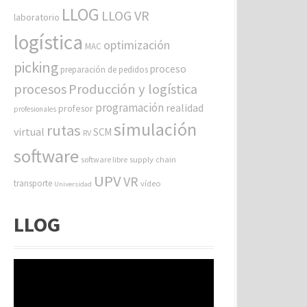
LLOG
LLOG VR
laboratorio
logística
optimización
MAC
picking
proceso
preparación de pedidos
procesos
Producción y logística
programación
realidad
profesor
profesionales
simulación
rutas
virtual
SCM
RV
software
software libre
supply chain
UPV
VR
transporte
vídeo
Universidad
LLOG