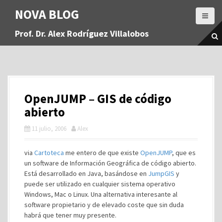
S
NOVA BLOG
a
l
Prof. Dr. Alex Rodríguez Villalobos
t
a
r
a
l
c
OpenJUMP – GIS de código
o
n
abierto
t
11 julio, 2006
Alex
e
n
i
via
Cartoteca
me entero de que existe
OpenJUMP
, que es
d
un software de Información Geográfica de código abierto.
o
Está desarrollado en Java, basándose en
JumpGIS
y
puede ser utilizado en cualquier sistema operativo
Windows, Mac o Linux. Una alternativa interesante al
software propietario y de elevado coste que sin duda
habrá que tener muy presente.