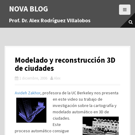
S
NOVA BLOG
a
l
Prof. Dr. Alex Rodríguez Villalobos
t
a
r
a
l
c
Modelado y reconstrucción 3D
o
n
de ciudades
t
1 diciembre, 2006
Alex
e
n
i
Avideh Zakhor
, profesora de la UC Berkeley nos
presenta
d
en este video su trabajo de
o
investigación sobre la cartografía y
modelado automático en
3D de
ciudades.
Este
proceso automático consigue