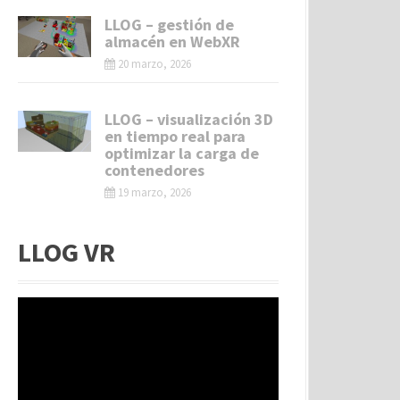
LLOG – gestión de
almacén en WebXR
20 marzo, 2026
LLOG – visualización 3D
en tiempo real para
optimizar la carga de
contenedores
19 marzo, 2026
LLOG VR