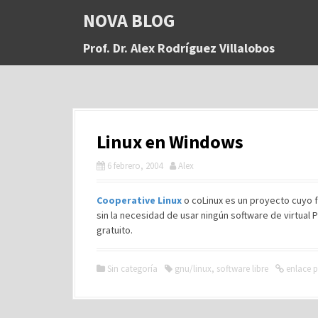
S
NOVA BLOG
a
l
Prof. Dr. Alex Rodríguez Villalobos
t
a
r
a
l
c
Linux en Windows
o
n
6 febrero, 2004
Alex
t
e
n
Cooperative Linux
o coLinux es un proyecto cuyo f
i
sin la necesidad de usar ningún software de virtual
d
gratuito.
o
Sin categoría
gnu/linux
,
software libre
enlace 