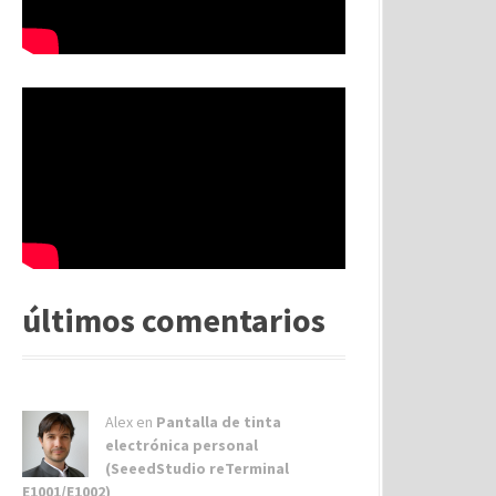
últimos comentarios
Alex
en
Pantalla de tinta
electrónica personal
(SeeedStudio reTerminal
E1001/E1002)