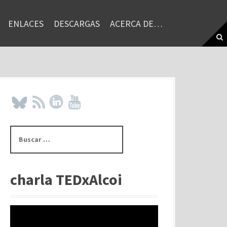
ENLACES
DESCARGAS
ACERCA DE…
B
u
s
c
a
charla TEDxAlcoi
r
: