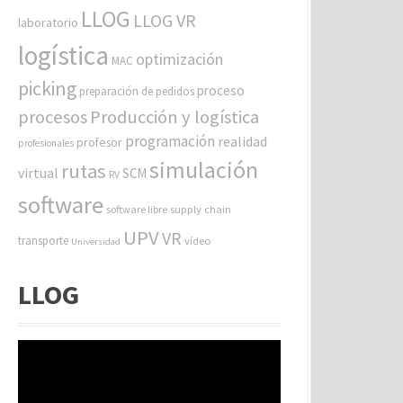
LLOG
LLOG VR
laboratorio
logística
optimización
MAC
picking
proceso
preparación de pedidos
procesos
Producción y logística
programación
realidad
profesor
profesionales
simulación
rutas
virtual
SCM
RV
software
software libre
supply chain
UPV
VR
transporte
vídeo
Universidad
LLOG