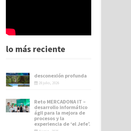
lo más reciente
desconexión profunda
28 julio, 2026
Reto MERCADONA IT –
desarrollo informático
ágil para la mejora de
procesos y la
experiencia de ‘el Jefe’.