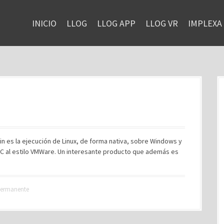
INICIO
LLOG
LLOG APP
LLOG VR
IMPLEXA
in es la ejecución de Linux, de forma nativa, sobre Windows y
 PC al estilo VMWare. Un interesante producto que además es
permanente