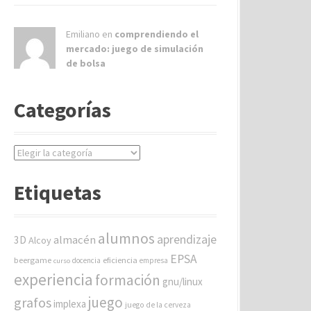
Emiliano en
comprendiendo el
mercado: juego de simulación
de bolsa
Categorías
C
a
t
Etiquetas
e
g
o
alumnos
aprendizaje
almacén
r
3D
Alcoy
í
EPSA
beergame
eficiencia
docencia
empresa
curso
a
experiencia
formación
gnu/linux
s
juego
grafos
implexa
juego de la cerveza