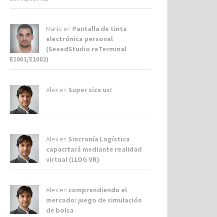
Mario en
Pantalla de tinta
electrónica personal
(SeeedStudio reTerminal
E1001/E1002)
Alex
en
Super size us!
Alex
en
Sincronía Logística
capacitará mediante realidad
virtual (LLOG VR)
Alex
en
comprendiendo el
mercado: juego de simulación
de bolsa