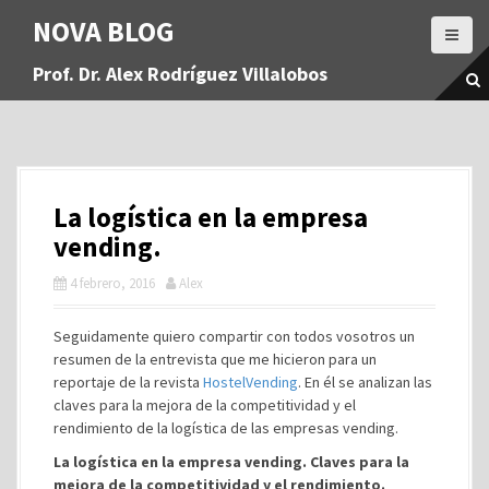
S
NOVA BLOG
a
l
Prof. Dr. Alex Rodríguez Villalobos
t
a
r
a
l
c
La logística en la empresa
o
n
vending.
t
4 febrero, 2016
Alex
e
n
i
Seguidamente quiero compartir con todos vosotros un
d
resumen de la entrevista que me hicieron para un
o
reportaje de la revista
HostelVending
. En él se analizan las
claves para la mejora de la competitividad y el
rendimiento de la logística de las empresas vending.
La logística en la empresa vending. Claves para la
mejora de la competitividad y el rendimiento.