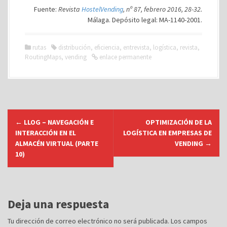
Fuente:
Revista
HostelVending
, nº 87, febrero 2016, 28-32.
Málaga. Depósito legal: MA-1140-2001.
rutas
distribución
,
eficiencia
,
entrevista
,
logística
,
revista
,
RoutingMaps
,
vending
enlace permanente
N
←
LLOG – NAVEGACIÓN E
OPTIMIZACIÓN DE LA
a
INTERACCIÓN EN EL
LOGÍSTICA EN EMPRESAS DE
v
ALMACÉN VIRTUAL (PARTE
VENDING
→
10)
e
g
a
c
Deja una respuesta
i
Tu dirección de correo electrónico no será publicada.
Los campos