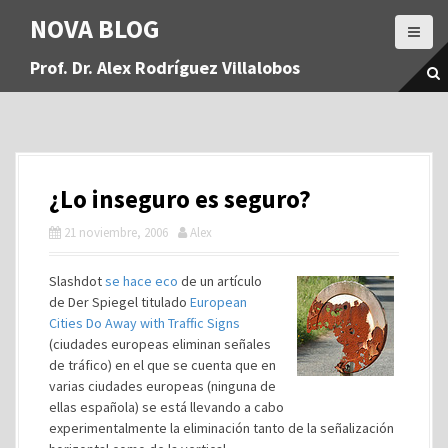
S
NOVA BLOG
a
l
Prof. Dr. Alex Rodríguez Villalobos
t
a
r
a
l
c
¿Lo inseguro es seguro?
o
n
21 noviembre, 2006
Alex
t
e
Slashdot
se hace eco
de un artículo
n
de Der Spiegel titulado
European
i
Cities Do Away with Traffic Signs
d
(ciudades europeas eliminan señales
o
de tráfico) en el que se cuenta que en
varias ciudades europeas (ninguna de
ellas española) se está llevando a cabo
experimentalmente la eliminación tanto de la señalización