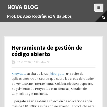
S
NOVA BLOG
a
l
Prof. Dr. Alex Rodríguez Villalobos
t
a
r
a
l
c
Herramienta de gestión de
o
n
código abierto
t
15 diciembre, 2003
Alex
e
n
i
KnowGate
acaba de lanzar
hipergate
, una suite de
d
aplicaciones Open Source que cubre las áreas de Gestión
o
de Ventas/CRM, Herramientas Colaborativas/Groupware,
Seguimiento de Proyectos e Incidencias, Gestión de
Contenidos y e-Business.
Hipergate es una extensa colección de aplicaciones con
más de 110.000 líneas de código abierto. El producto está