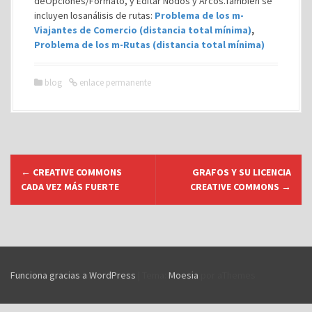
deOpciones/Formato, y Editar Nodos y Arcos.También se
incluyen losanálisis de rutas:
Problema de los m-
Viajantes de Comercio (distancia total mínima)
,
Problema de los m-Rutas (distancia total mínima)
blog
enlace permanente
N
←
CREATIVE COMMONS
GRAFOS Y SU LICENCIA
a
CADA VEZ MÁS FUERTE
CREATIVE COMMONS
→
v
e
g
a
c
Funciona gracias a WordPress
|
Tema:
Moesia
por aThemes
i