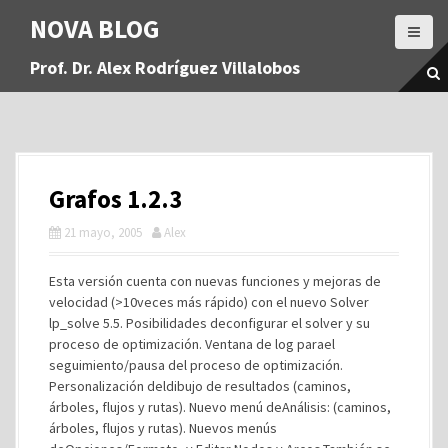
S
NOVA BLOG
a
l
Prof. Dr. Alex Rodríguez Villalobos
t
a
r
a
l
c
Grafos 1.2.3
o
n
21 mayo, 2005
Alex
t
e
Esta versión cuenta con nuevas funciones y mejoras de
n
velocidad (>10veces más rápido) con el nuevo Solver
i
lp_solve 5.5. Posibilidades deconfigurar el solver y su
d
proceso de optimización. Ventana de log parael
o
seguimiento/pausa del proceso de optimización.
Personalización deldibujo de resultados (caminos,
árboles, flujos y rutas). Nuevo menú deAnálisis: (caminos,
árboles, flujos y rutas). Nuevos menús