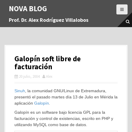
S
NOVA BLOG
a
l
Prof. Dr. Alex Rodríguez Villalobos
t
a
r
a
l
c
Galopín soft libre de
o
n
facturación
t
20 julio, 2004
Alex
e
n
i
Sinuh
, la comunidad GNU/Linux de Extremadura,
d
presentó el pasado martes día 13 de Julio en Mérida la
o
aplicación
Galopín
.
Galopín es un software bajo licencia GPL para la
facturación y control de existencias, escrito en PHP y
utilizando MySQL como base de datos.