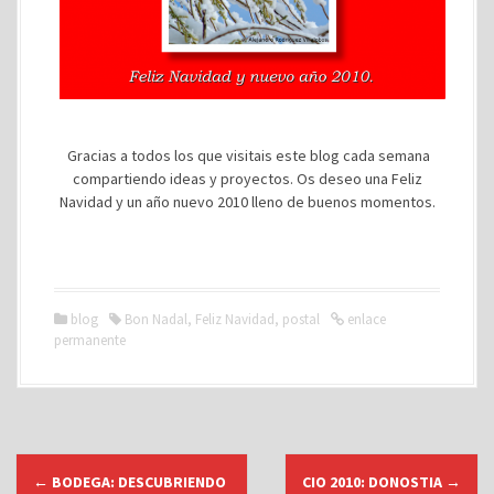
Gracias a todos los que visitais este blog cada semana
compartiendo ideas y proyectos. Os deseo una Feliz
Navidad y un año nuevo 2010 lleno de buenos momentos.
blog
Bon Nadal
,
Feliz Navidad
,
postal
enlace
permanente
N
←
BODEGA: DESCUBRIENDO
CIO 2010: DONOSTIA
→