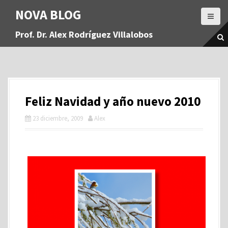
S
NOVA BLOG
a
l
Prof. Dr. Alex Rodríguez Villalobos
t
a
r
a
l
c
Feliz Navidad y año nuevo 2010
o
n
23 diciembre, 2009
Alex
t
e
n
i
d
o