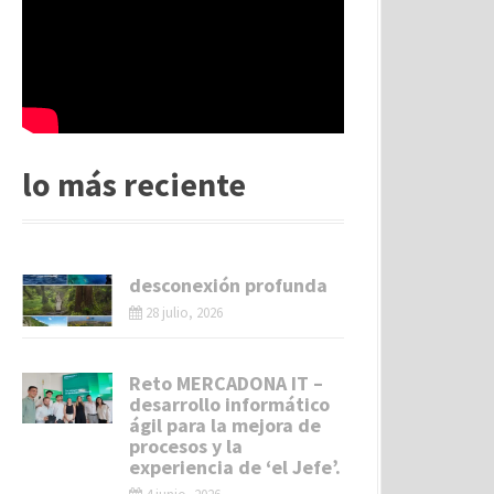
lo más reciente
desconexión profunda
28 julio, 2026
Reto MERCADONA IT –
desarrollo informático
ágil para la mejora de
procesos y la
experiencia de ‘el Jefe’.