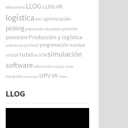
LLOG
LLOG VR
laboratorio
logística
optimización
MAC
picking
proceso
preparación de pedidos
procesos
Producción y logística
programación
realidad
profesor
profesionales
simulación
rutas
virtual
SCM
RV
software
software libre
supply chain
UPV
VR
transporte
vídeo
Universidad
LLOG