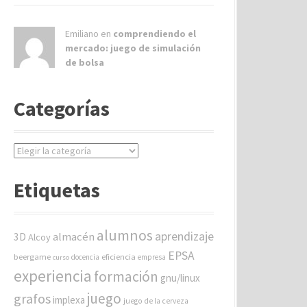
Emiliano en
comprendiendo el
mercado: juego de simulación
de bolsa
Categorías
C
a
t
Etiquetas
e
g
o
alumnos
aprendizaje
almacén
r
3D
Alcoy
í
EPSA
beergame
eficiencia
docencia
empresa
curso
a
experiencia
formación
gnu/linux
s
juego
grafos
implexa
juego de la cerveza