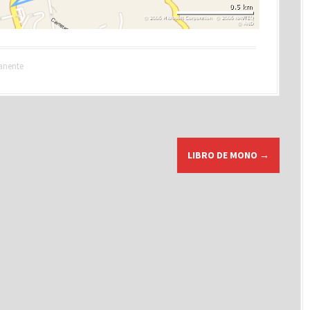
anente
LIBRO DE MONO
→