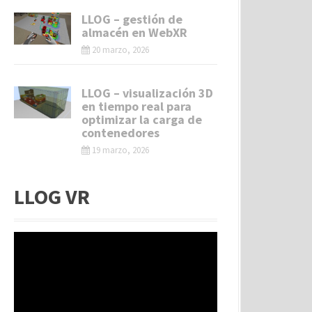
LLOG – gestión de
almacén en WebXR
20 marzo, 2026
LLOG – visualización 3D
en tiempo real para
optimizar la carga de
contenedores
19 marzo, 2026
LLOG VR