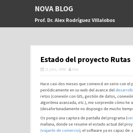
S
NOVA BLOG
a
l
Prof. Dr. Alex Rodríguez Villalobos
t
a
r
a
l
c
Estado del proyecto Rutas
o
n
21 julio, 2006
Alex
t
e
n
Hace casi dos meses que comencé en serio con el
i
periódicamente en su web del avance del
desarroll
d
retos (conexión con GIS, gestión de datos, conexión 
o
algoritmia avanzada, etc.), me sorprende cómo he av
(desafortunadamente no dispongo de mucho tiempo
Os pongo una captura de pantalla del programa (
ve
mañana, donde se resume el estado actual del proye
(viajante de comercio)
; el software ya es capaz de: 