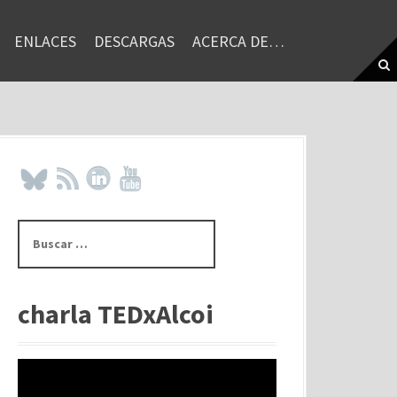
ENLACES
DESCARGAS
ACERCA DE…
B
u
s
c
a
charla TEDxAlcoi
r
: