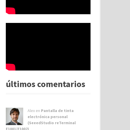
últimos comentarios
Alex
en
Pantalla de tinta
electrónica personal
(SeeedStudio reTerminal
E1001/E1002)