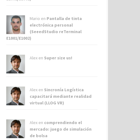
Mario en
Pantalla de tinta
electrónica personal
(SeeedStudio reTerminal
E1001/E1002)
Alex
en
Super size us!
Alex
en
Sincronía Logística
capacitará mediante realidad
virtual (LLOG VR)
Alex
en
comprendiendo el
mercado: juego de simulación
de bolsa