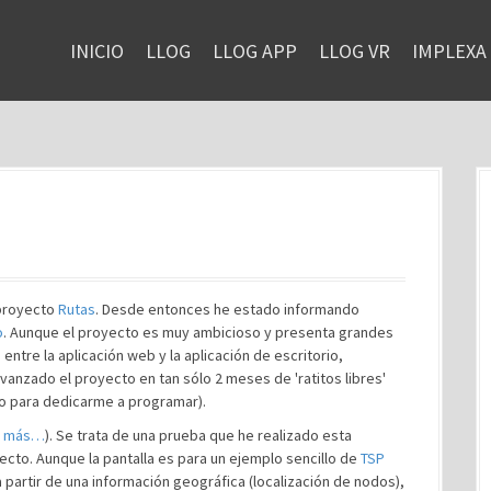
INICIO
LLOG
LLOG APP
LLOG VR
IMPLEXA
 proyecto
Rutas
. Desde entonces he estado informando
o
. Aunque el proyecto es muy ambicioso y presenta grandes
entre la aplicación web y la aplicación de escritorio,
anzado el proyecto en tan sólo 2 meses de 'ratitos libres'
 para dedicarme a programar).
r más…
). Se trata de una prueba que he realizado esta
cto. Aunque la pantalla es para un ejemplo sencillo de
TSP
a partir de una información geográfica (localización de nodos),