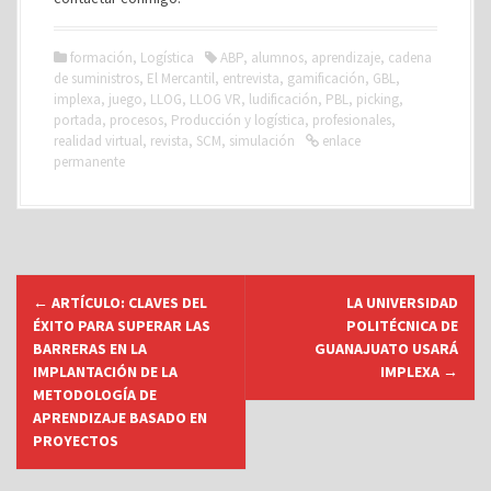
formación
,
Logística
ABP
,
alumnos
,
aprendizaje
,
cadena
de suministros
,
El Mercantil
,
entrevista
,
gamificación
,
GBL
,
implexa
,
juego
,
LLOG
,
LLOG VR
,
ludificación
,
PBL
,
picking
,
portada
,
procesos
,
Producción y logística
,
profesionales
,
realidad virtual
,
revista
,
SCM
,
simulación
enlace
permanente
N
←
ARTÍCULO: CLAVES DEL
LA UNIVERSIDAD
a
ÉXITO PARA SUPERAR LAS
POLITÉCNICA DE
v
BARRERAS EN LA
GUANAJUATO USARÁ
IMPLANTACIÓN DE LA
IMPLEXA
→
e
METODOLOGÍA DE
g
APRENDIZAJE BASADO EN
a
PROYECTOS
c