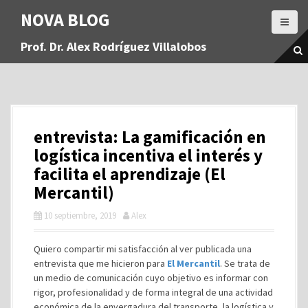
S
NOVA BLOG
a
l
Prof. Dr. Alex Rodríguez Villalobos
t
a
r
a
l
c
entrevista: La gamificación en
o
n
logística incentiva el interés y
t
facilita el aprendizaje (El
e
Mercantil)
n
i
10 septiembre, 2019
Alex
d
o
Quiero compartir mi satisfacción al ver publicada una
entrevista que me hicieron para
El Mercantil
. Se trata de
un medio de comunicación cuyo objetivo es informar con
rigor, profesionalidad y de forma integral de una actividad
económica de la envergadura del transporte, la logística y