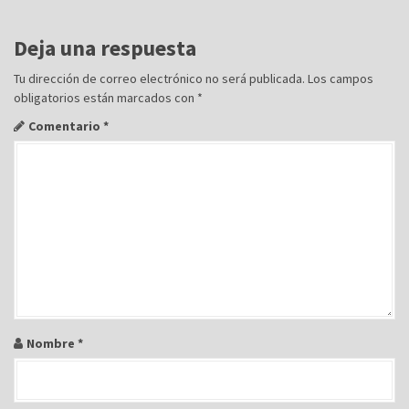
i
ó
Deja una respuesta
n
Tu dirección de correo electrónico no será publicada.
Los campos
d
obligatorios están marcados con
*
e
Comentario
*
e
n
t
r
a
d
a
s
Nombre
*