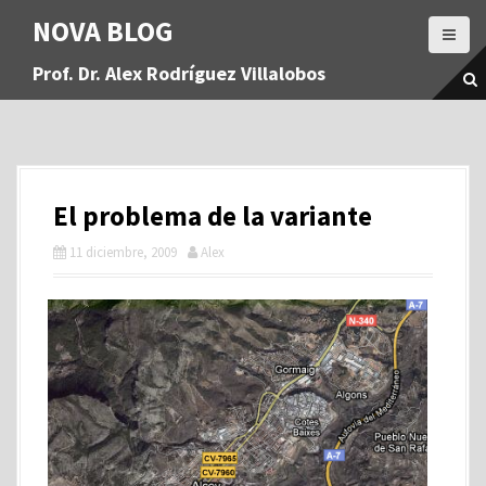
S
NOVA BLOG
a
l
Prof. Dr. Alex Rodríguez Villalobos
t
a
r
a
l
c
El problema de la variante
o
n
11 diciembre, 2009
Alex
t
e
n
i
d
o