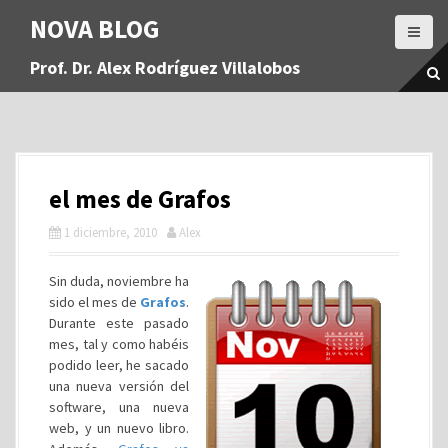
S
NOVA BLOG
a
l
Prof. Dr. Alex Rodríguez Villalobos
t
a
r
a
l
c
el mes de Grafos
o
n
1 diciembre, 2010
Alex
t
e
Sin duda, noviembre ha
n
sido el mes de
Grafos
.
i
Durante este pasado
d
mes, tal y como habéis
o
podido leer, he sacado
una nueva versión del
software, una nueva
web, y un nuevo libro.