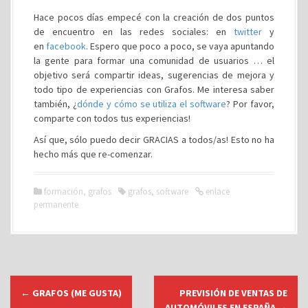
Hace pocos días empecé con la creación de dos puntos
de encuentro en las redes sociales: en
twitter
y
en
facebook
. Espero que poco a poco, se vaya apuntando
la gente para formar una comunidad de usuarios … el
objetivo será compartir ideas, sugerencias de mejora y
todo tipo de experiencias con Grafos. Me interesa saber
también, ¿
dónde y cómo se utiliza el software
? Por favor,
comparte con todos tus experiencias!
Así que, sólo puedo decir GRACIAS a todos/as! Esto no ha
hecho más que re-comenzar.
formación
,
grafos
grafos
,
software
enlace
permanente
N
←
GRAFOS (ME GUSTA)
PREVISIÓN DE VENTAS DE
a
AUTOMÓVILES EN ESPAÑA
→