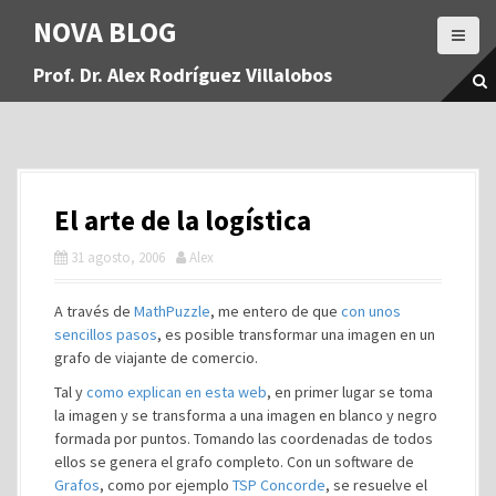
S
NOVA BLOG
a
l
Prof. Dr. Alex Rodríguez Villalobos
t
a
r
a
l
c
El arte de la logística
o
n
31 agosto, 2006
Alex
t
e
A través de
MathPuzzle
, me entero de que
con unos
n
sencillos pasos
, es posible transformar una imagen en un
i
grafo de viajante de comercio.
d
o
Tal y
como explican en esta web
, en primer lugar se toma
la imagen y se transforma a una imagen en blanco y negro
formada por puntos. Tomando las coordenadas de todos
ellos se genera el grafo completo. Con un software de
Grafos
, como por ejemplo
TSP Concorde
, se resuelve el