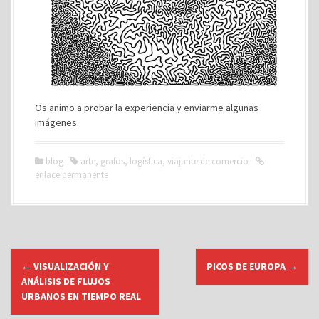
Os animo a probar la experiencia y enviarme algunas
imágenes.
blog
arte
,
grafos
,
logística
,
viajante de comercio
enlace permanente
N
←
VISUALIZACIÓN Y
PICOS DE EUROPA
→
a
ANÁLISIS DE FLUJOS
v
URBANOS EN TIEMPO REAL
e